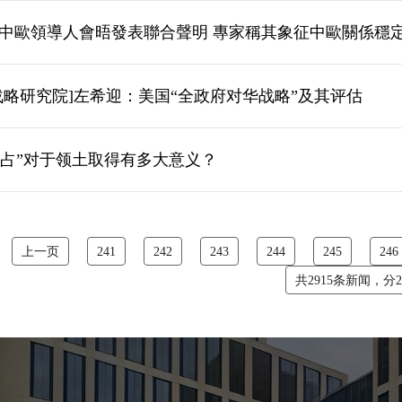
中歐領導人會晤發表聯合聲明 專家稱其象征中歐關係穩
战略研究院]左希迎：美国“全政府对华战略”及其评估
“先占”对于领土取得有多大意义？
上一页
241
242
243
244
245
246
共2915条新闻，分2