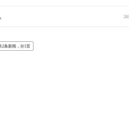
礼
20
共2条新闻，分1页