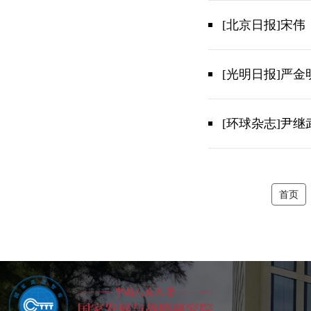
[北京日报]宋
[光明日报]严
[环球杂志]尹
首页