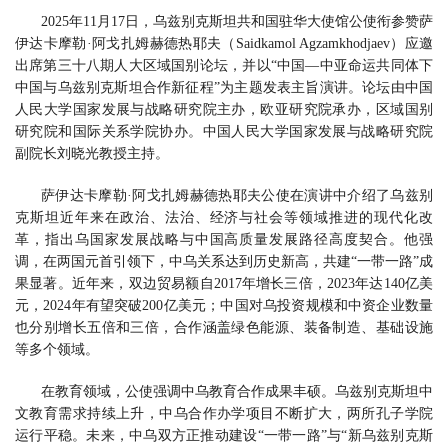
2025年11月17日，乌兹别克斯坦共和国驻华大使馆公使衔参赞萨
伊达卡摩勒·阿戈扎姆赫德热耶夫（Saidkamol Agzamkhodjaev）应邀
出席第三十八期人大区域国别论坛，并以“中国—中亚命运共同体下
中国与乌兹别克斯坦合作新征程”为主题发表主旨演讲。论坛由中国
人民大学国家发展与战略研究院主办，欧亚研究院承办，区域国别
研究院和国际关系学院协办。中国人民大学国家发展与战略研究院
副院长刘晓光教授主持。
萨伊达卡摩勒·阿戈扎姆赫德热耶夫公使在演讲中介绍了乌兹别
克斯坦近年来在政治、法治、经济与社会等领域推进的现代化改
革，指出乌国家发展战略与中国高质量发展路径高度契合。他强
调，在两国元首引领下，中乌关系达到历史新高，共建“一带一路”成
果显著。近年来，双边贸易额自2017年增长三倍，2023年达140亿美
元，2024年有望突破200亿美元；中国对乌投资规模和中资企业数量
也分别增长五倍和三倍，合作涵盖绿色能源、装备制造、基础设施
等多个领域。
在教育领域，公使强调中乌教育合作成果丰硕。乌兹别克斯坦中
文教育需求持续上升，中乌合作办学项目不断扩大，两所孔子学院
运行平稳。未来，中乌双方正推动建设“一带一路”与“新乌兹别克斯