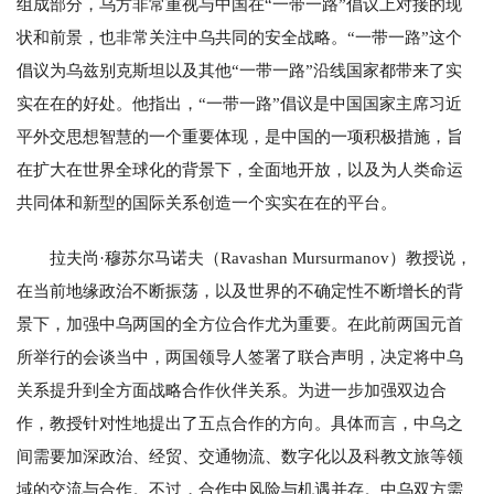
组成部分，乌方非常重视与中国在“一带一路”倡议上对接的现
状和前景，也非常关注中乌共同的安全战略。“一带一路”这个
倡议为乌兹别克斯坦以及其他“一带一路”沿线国家都带来了实
实在在的好处。他指出，“一带一路”倡议是中国国家主席习近
平外交思想智慧的一个重要体现，是中国的一项积极措施，旨
在扩大在世界全球化的背景下，全面地开放，以及为人类命运
共同体和新型的国际关系创造一个实实在在的平台。
拉夫尚·穆苏尔马诺夫（Ravashan Mursurmanov）教授说，
在当前地缘政治不断振荡，以及世界的不确定性不断增长的背
景下，加强中乌两国的全方位合作尤为重要。在此前两国元首
所举行的会谈当中，两国领导人签署了联合声明，决定将中乌
关系提升到全方面战略合作伙伴关系。为进一步加强双边合
作，教授针对性地提出了五点合作的方向。具体而言，中乌之
间需要加深政治、经贸、交通物流、数字化以及科教文旅等领
域的交流与合作。不过，合作中风险与机遇并存。中乌双方需