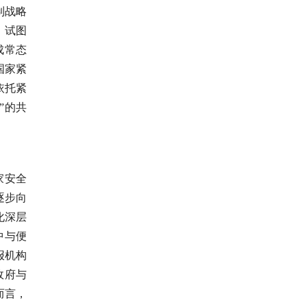
制战略
）试图
成常态
国家紧
依托紧
”的共
家安全
逐步向
化深层
中与便
报机构
政府与
而言，