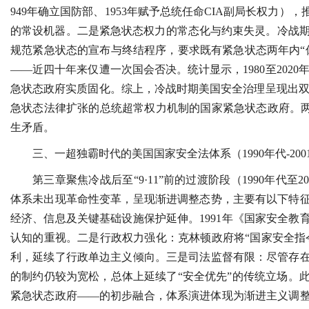
949年确立国防部、1953年赋予总统任命CIA副局长权力
的常设机器。二是紧急状态权力的常态化与约束失灵。冷战期间
规范紧急状态的宣布与终结程序，要求既有紧急状态两年内“
——近四十年来仅遭一次国会否决。统计显示，1980至202
急状态政府实质固化。综上，冷战时期美国安全治理呈现出双
急状态法律扩张的总统超常权力机制的国家紧急状态政府。两
生矛盾。
三、一超独霸时代的美国国家安全法体系（1990年代-200
第三章聚焦冷战后至“9·11”前的过渡阶段（1990年代
体系未出现革命性变革，呈现渐进调整态势，主要有以下特
经济、信息及关键基础设施保护延伸。1991年《国家安全
认知的重视。二是行政权力强化：克林顿政府将“国家安全指
利，延续了行政单边主义倾向。三是司法监督有限：尽管存
的制约仍较为宽松，总体上延续了“安全优先”的传统立场。
紧急状态政府——的初步融合，体系演进体现为渐进主义调