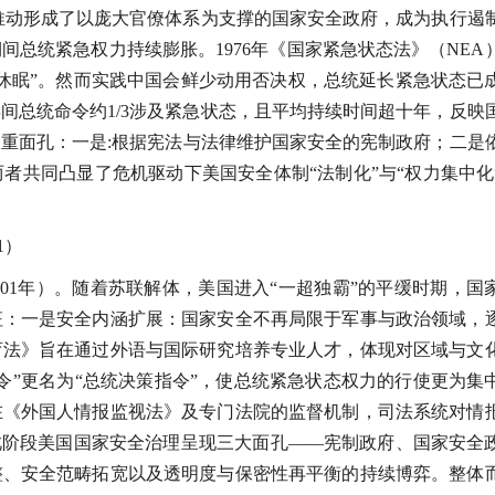
），推动形成了以庞大官僚体系为支撑的国家安全政府，成为执行遏
总统紧急权力持续膨胀。1976年《国家紧急状态法》（NEA
休眠”。然而实践中国会鲜少动用否决权，总统延长紧急状态已
0年间总统命令约1/3涉及紧急状态，且平均持续时间超十年，反映
重面孔：一是:根据宪法与法律维护国家安全的宪制政府；二是
者共同凸显了危机驱动下美国安全体制“法制化”与“权力集中化
1）
至2001年）。随着苏联解体，美国进入“一超独霸”的平缓时期，国
征：一是安全内涵扩展：国家安全不再局限于军事与政治领域，
教育法》旨在通过外语与国际研究培养专业人才，体现对区域与文
令”更名为“总统决策指令”，使总统紧急状态权力的行使更为集
在《外国人情报监视法》及专门法院的监督机制，司法系统对情
此阶段美国国家安全治理呈现三大面孔——宪制政府、国家安全
整、安全范畴拓宽以及透明度与保密性再平衡的持续博弈。整体