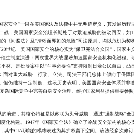
）
“国家安全”一词在美国宪法及法律中并无明确定义，其发展历程
国至二战，美国国家安全治理长期处于对紧迫威胁的被动回应，如17
的《间谍法》及“清晰而即刻的危险”司法原则，均以危机为契
20世纪，美国国家安全的核心实为“保卫宪法合众国”，国家主
争催生制度演进：两次世界大战显著加速国家安全机构化进程。
平林、是松等案中以“军事必要性”支持限制日裔公民自由，凸
：面对重大威胁，行政、立法、司法三部门总体上倾向于保障
，但仍维持一定制衡。这段历史表明，美国国家安全体系并非
复杂国际竞争中完善自身安全治理、维护国家利益提供重要参照
法体系的演进，其核心特征是以苏联为头号威胁，通过“遏制战略”全
度化构建。1947年《国家安全法》确立了冷战安全架构的核心
），其中CIA职能的模糊表述为其扩权留下空间。该法经多次修订