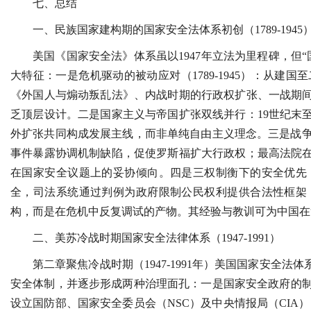
七、总结
一、民族国家建构期的国家安全法体系初创（1789-1945
美国《国家安全法》体系虽以1947年立法为里程碑，但
大特征：一是危机驱动的被动应对（1789-1945）：从建
《外国人与煽动叛乱法》、内战时期的行政权扩张、一战期间
乏顶层设计。二是国家主义与帝国扩张双线并行：19世纪末至
外扩张共同构成发展主线，而非单纯自由主义理念。三是战
事件暴露协调机制缺陷，促使罗斯福扩大行政权；最高法院在
在国家安全议题上的妥协倾向。四是三权制衡下的安全优先
全，司法系统通过判例为政府限制公民权利提供合法性框架
构，而是在危机中反复调试的产物。其经验与教训可为中国在
二、美苏冷战时期国家安全法律体系（1947-1991）
第二章聚焦冷战时期（1947-1991年）美国国家安全
安全体制，并逐步形成两种治理面孔：一是国家安全政府的制
设立国防部、国家安全委员会（NSC）及中央情报局（CIA