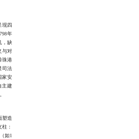
呈现四
98年
机，缺
义与对
珍珠港
显司法
国家安
自主建
。
面塑造
支柱：
（如1