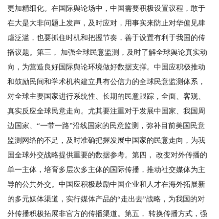
更加精细化。在国际舆论场中，中国需要积极设置议程，敢于
在大是大非问题上发声，及时应对，用事实来防止对华偏见肆
虐泛滥，也要抓住时机和把握节奏，善于设置有利于我国的传
播议题。第三， 加强全球民意监测，及时了解全球舆论真实动
向，为营造良好国际舆论环境做好数据支撑。中国应积极推动
和鼓励民间和学术机构建立具有公信力的全球民意监测体系，
对全球主要国家进行系统性、长期的民意跟踪，全面、客观、
真实反应全球民意走向。尤其要注重对于发展中国家、我国周
边国家、“一带一路”沿线国家的民意监测，弥补目前美国民意
监测网络的不足，及时准确把握发展中国家的民意走向，为我
国全球外交战略提供重要的数据参考。第四， 改变对外传播的
单一主体，培育多层次多主体的国际传播，推动社交媒体为主
导的公共外交。中国应积极鼓励中国企业和人才在海外拓展新
的多元媒体渠道，实行媒体产品的“走出去”战略，为我国的对
外传播积极拓展非官方的传播渠道。第五， 转换传播方式，强