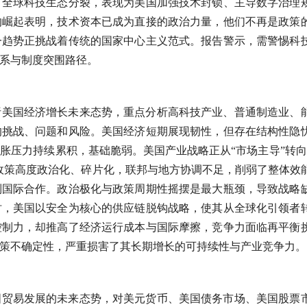
了全球科技生态分裂，表现为美国加强技术封锁、主导数字治理
的崛起表明，技术资本已成为直接的政治力量，他们不再是政策
一趋势正挑战着传统的国家中心主义范式。报告警示，需警惕科
系与制度突围路径。
析美国经济增长未来态势，重点分析高科技产业、普通制造业、
的挑战、问题和风险。美国经济短期展现韧性，但存在结构性隐
胀压力持续累积，基础脆弱。美国产业战略正从“市场主导”转向
政策高度政治化、碎片化，联邦与地方协调不足，削弱了整体效
制国际合作。政治极化与政策周期性摇摆是最大瓶颈，导致战略
时，美国以安全为核心的供应链脱钩战略，使其从全球化引领者
控制力，却推高了经济运行成本与国际摩擦，竞争力面临再平衡
策不确定性，严重损害了其长期增长的可持续性与产业竞争力。
国贸易发展的未来态势，对美元货币、美国债务市场、美国股票