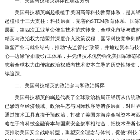
一、美国科技精英群体性崛起分析
美国科技精英崛起根植于美国高等科技教育体系，是其
起植根于三大支柱：科技层面，完善的STEM教育体系、国
层面，第四次工业革命催生技术范式转变，全球化市场与成
精英与政治权力结盟并深度介入政策议程，国际科技竞争则
重塑产业与就业结构，推动“去监管化”政策，并通过资本与
心—边缘”的国际分工体系，并凭借技术优势强化美国军事霸
志着全球权力由传统政治权威向技术资本主导的历史性转变
续追踪。
二、美国科技精英的政治参与和政治博弈
美国科技精英的崛起代表了全球政治格局正经历从传统
已渗透至经济领域、政治生态与国际秩序等诸多层面，对世
通过技术工具直接干预政治，打破了美国东海岸金融资本与
略在于将科技金融资本与国家安全叙事相结合，把技术垄断
英推动美国安全战略转型，重塑安全理念与体制，促使“科技