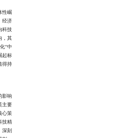
体性崛
；经济
内科技
内，其
化“中
崛起标
值得持
的影响
英主要
核心策
科技精
，深刻