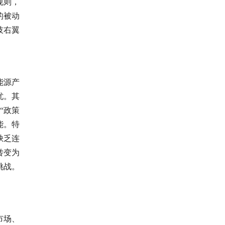
规则，
的被动
技右翼
能源产
忧。其
“政策
能。特
缺乏连
转变为
挑战。
市场、