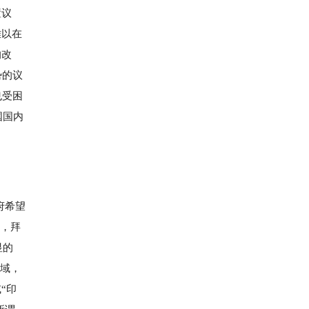
置议
难以在
的改
势的议
也受困
国国内
府希望
上，拜
显的
领域，
“印