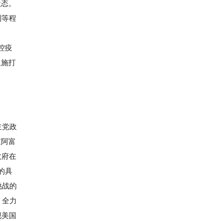
状态。
则等程
控疫
止施打
主党政
束阿富
政府在
的具
挑战的
，全力
现美国