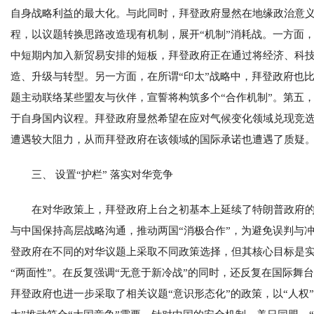
自身战略利益的最大化。与此同时，拜登政府显然在地缘政治意义
程，以议题转换思路改造现有机制，展开“机制”消耗战。一方面
中短期内加入新贸易安排的短板，拜登政府正在通过将经济、科技
造、升级与转型。另一方面，在所谓“印太”战略中，拜登政府也
题主动联络某些盟友与伙伴，宣誓将构筑多个“合作机制”。第五
于自身国内议程。拜登政府显然希望在应对气候变化领域兑现竞
遭遇较大阻力，从而拜登政府在该领域的国际承诺也遭遇了质疑
三、 设置“护栏” 落实对华竞争
在对华政策上，拜登政府上台之初基本上延续了特朗普政府的
与中国保持高层战略沟通，推动两国“消极合作”，为避免误判与冲
登政府在不同的对华议题上采取不同政策选择，但其核心目标是
“两面性”。在反复强调“无意于新冷战”的同时，还反复在国际舞
拜登政府也进一步采取了相关议题“意识形态化”的政策，以“人权