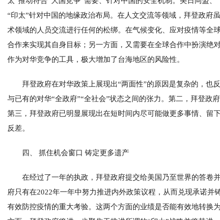
太”推动符合“大国竞争”需要、针对中国的安全机制。美日同盟、“
“印太”针对中国的地缘政治布局。在人文交流等领域，拜登政府
术领域的人员交流进行任何的松绑。在气候变化、应对疫情等全
合作来实现其自身目标；另一方面，又需要在全球合作中扮演绝
作为对华竞争的工具，极大增加了台海地区的风险性。
拜登政府在对华政策上展现出“两面性”的原因是复杂的，也
与已有的对华“全政府”“全社会”状态之间的张力。第二，拜登
第三，拜登政府已明显展现出在短时间内尽可能做更多事情、留
反差。
四、 抓住机会窗口 铸定更多遗产
在经过了一年的执政，拜登政府提交给美国乃至世界的答卷并不
府只有在2022年一年中努力推进内外政策议程，从而兑现承诺
有效防控疫情的重大考验。这两个方面的业绩是否能有效地转换为