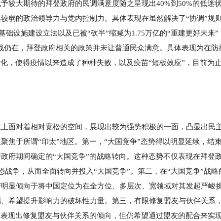
予较大期待的拜登政府的民调满意度随之呈现出40%到50%的低迷
较弱的政治领导力与党内控制力。具体表现在虽然解决了“协调”规
基础设施建设立法以及已被“砍半”缩减为1.75万亿的“重建更好未来”
经济复苏挑战仍在，拜登政府相关的政策并未让普通民众满意。具体表现为在防
片化，使得疫情以来造成了种种失败，以及疫苗“短板效应”，目前为
策上面对着相对宽松的空间，展现出较为强势积极的一面，凸显出民
聚焦于所谓“印太”地区。第一，“大国竞争”态势得以明显延续，结
政府期间确定的“大国竞争”的战略转向。这种态势不仅表现在拜登
战争，从而全面转向并投入“大国竞争”。第二，在“大国竞争”战略
府明显倾向于将中国定位为在全方位、多层次、宽领域对其发起严峻
端、希望提升影响力的破坏性力量。第三，有限修复盟友与伙伴关系
上表现出修复盟友与伙伴关系的倾向，但仍希望通过盟友的配合来实