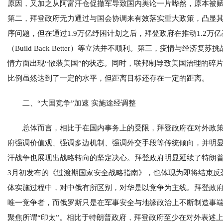
原因，又加之从阿富汗仓促撤军导致国内舆论一片哗然，原本被赋
第二，拜登政府无力通过与国会协调来有效落实重大政策，凸显其
序问题，但在通过1.9万亿纾困计划之后，拜登政府在推动1.2万亿
（Build Back Better）等立法并不顺利。第三，疫情与
情方面出现“散装美国”的状态。同时，联邦制导致美国治理的碎
比例虽然达到了一定的水平，但距离目标还存在一定的距离。
二、“大国竞争”加速 实施途经调整
总体而言，相比于在国内事务上的受限，拜登政府在对外政
府强调价值观、强调多边机制、强调外交手段等传统倾向，并明显
汗战争也展现出战略转向的坚定决心。拜登政府明显延续了特朗普
3月初发布的《过渡期国家安全战略指南》，也体现为即将结束反恐
体实施过程中，对中俄有所区别，对华是以竞争为主线。拜登政
唯一竞争者，而俄罗斯只是在军事安全与地缘政治上不断制造事
聚焦所谓“印太”。相比于特朗普政府，拜登政府至少在对外表述