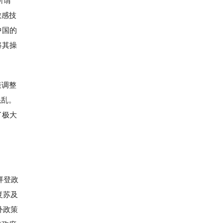
所谓
敏感技
中国的
将其操
策调整
混乱。
了极大
拜登政
复苏及
外政策