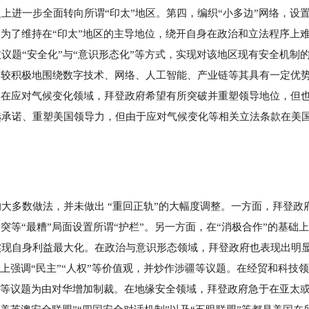
上进一步全面转向所谓“印太”地区。第四，编织“小多边”网络，设
，为了维持在“印太”地区的主导地位，绕开自身在政治和立法程序上
议题“安全化”与“意识形态化”等方式，实现对该地区现有安全机制
比较积极地围绕数字技术、网络、人工智能、产业链等其具有一定优
，在应对气候变化领域，拜登政府希望有所突破并重塑领导地位，但
选承诺、重塑美国领导力，但由于应对气候变化等相关立法条款在美
。
大多数做法，并未做出 “重回正轨”的大幅度调整。一方面，拜登政
突等“最糟”局面设置所谓“护栏”。另一方面，在“消极合作”的基础
实现自身利益最大化。在政治与意识形态领域，拜登政府也表现出明
台上强调“民主”“人权”等价值观，并炒作涉疆等议题。在经贸和科技
”等议题为由对华增加制裁。在地缘安全领域，拜登政府急于在亚太或