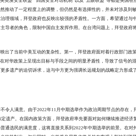
美英澳安全联盟”“四国安全对话机制”以及“五眼联盟”等都是美国在
虽然推动了一定程度上的调整，但仍然是有选择性的，并未对涉及到
球治理领域，拜登政府也反映出较强的矛盾性。一方面，希望通过与
对主导者的角色，限制中国自主发挥作用。在台湾问题上，拜登政府
反映出了当前中美互动的复杂性。第一，拜登政府面对着行政部门政
政府在对华政策上呈现出目标与手段之间的明显矛盾性，导致了信号的
下更多遗产的迫切诉求，这与中方更为强调长远规划的战略定力形成
令人满意。由于2022年11月中期选举作为政治周期节点的存在，
并铸定遗产。在国内政策方面，拜登政府率先要面对如何继续推进经济
普通选民的满意度，这将直接关系到2022年中期选举的前景。在对