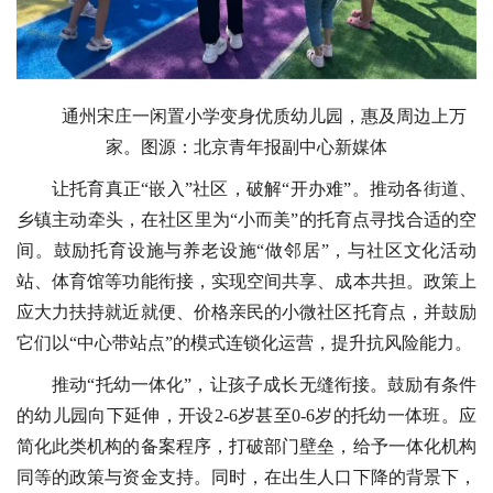
通州宋庄一闲置小学变身优质幼儿园，惠及周边上万
家。图源：北京青年报副中心新媒体
让托育真正“嵌入”社区，破解“开办难”。推动各街道、
乡镇主动牵头，在社区里为“小而美”的托育点寻找合适的空
间。鼓励托育设施与养老设施“做邻居”，与社区文化活动
站、体育馆等功能衔接，实现空间共享、成本共担。政策上
应大力扶持就近就便、价格亲民的小微社区托育点，并鼓励
它们以“中心带站点”的模式连锁化运营，提升抗风险能力。
推动“托幼一体化”，让孩子成长无缝衔接。鼓励有条件
的幼儿园向下延伸，开设2-6岁甚至0-6岁的托幼一体班。应
简化此类机构的备案程序，打破部门壁垒，给予一体化机构
同等的政策与资金支持。同时，在出生人口下降的背景下，