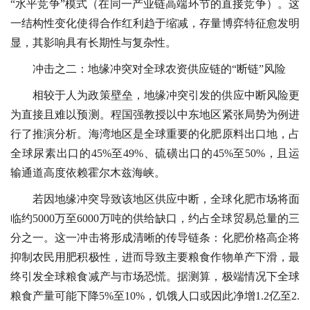
“水平竞争”模式（在同一产业链高端环节的直接竞争）。这
一结构性变化使得合作红利趋于缩减，存量博弈特征愈发明
显，其影响具有长期性与复杂性。
冲击之二：地缘冲突对全球农资供应链的“断链”风险
相较于人为政策壁垒，地缘冲突引发的供应中断风险更
为直接且难以预测。程国强教授以中东地区紧张局势为例进
行了推演分析。海湾地区是全球重要的化肥原料出口地，占
全球尿素出口的45%至49%、硫磺出口的45%至50%，且运
输通道高度依赖霍尔木兹海峡。
若因地缘冲突导致该地区供应中断，全球化肥市场将面
临约5000万至6000万吨的供给缺口，约占全球贸易总量的三
分之一。这一冲击将形成清晰的传导链条：化肥价格高企将
抑制农民用肥积极性，进而导致主要粮食作物单产下滑，最
终引发全球粮食减产与市场恐慌。据测算，极端情况下全球
粮食产量可能下降5%至10%，饥饿人口或因此净增1.2亿至2.