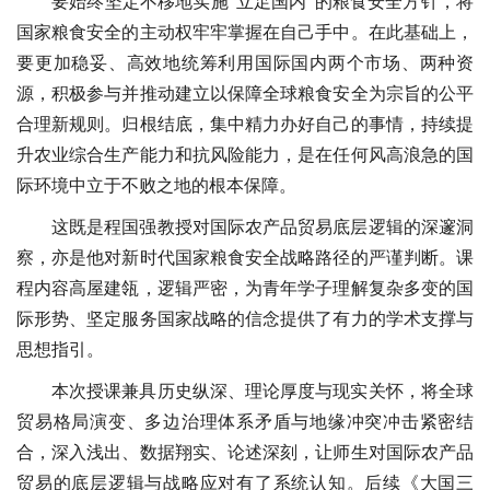
要始终坚定不移地实施“立足国内”的粮食安全方针，将
国家粮食安全的主动权牢牢掌握在自己手中。在此基础上，
要更加稳妥、高效地统筹利用国际国内两个市场、两种资
源，积极参与并推动建立以保障全球粮食安全为宗旨的公平
合理新规则。归根结底，集中精力办好自己的事情，持续提
升农业综合生产能力和抗风险能力，是在任何风高浪急的国
际环境中立于不败之地的根本保障。
这既是程国强教授对国际农产品贸易底层逻辑的深邃洞
察，亦是他对新时代国家粮食安全战略路径的严谨判断。课
程内容高屋建瓴，逻辑严密，为青年学子理解复杂多变的国
际形势、坚定服务国家战略的信念提供了有力的学术支撑与
思想指引。
本次授课兼具历史纵深、理论厚度与现实关怀，将全球
贸易格局演变、多边治理体系矛盾与地缘冲突冲击紧密结
合，深入浅出、数据翔实、论述深刻，让师生对国际农产品
贸易的底层逻辑与战略应对有了系统认知。后续《大国三