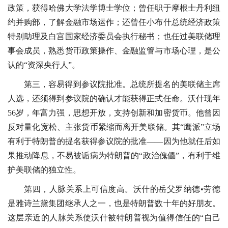
政策，获得哈佛大学法学博士学位；曾任职于摩根士丹利纽
约并购部，了解金融市场运作；还曾任小布什总统经济政策
特别助理及白宫国家经济委员会执行秘书；也任过美联储理
事会成员，熟悉货币政策操作、金融监管与市场心理，是公
认的“资深央行人”。
第三，容易得到参议院批准。总统所提名的美联储主席
人选，还须得到参议院的确认才能获得正式任命。沃什现年
56岁，年富力强，思想开放，支持创新和加密货币。他曾因
反对量化宽松、主张货币紧缩而离开美联储。其“鹰派”立场
有利于特朗普的提名获得参议院的批准——因为他就任后如
果推动降息，不易被诟病为特朗普的“政治傀儡”，有利于维
护美联储的独立性。
第四，人脉关系上可信度高。沃什的岳父罗纳德•劳德
是雅诗兰黛集团继承人之一，也是特朗普数十年的好朋友。
这层亲近的人脉关系使沃什被特朗普视为值得信任的“自己