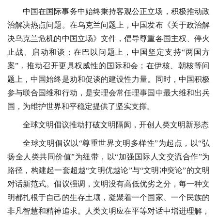
中国在国际事务中始终秉持客观公正立场，积极推动政
治解决热点问题。在乌克兰问题上，中国发布《关于政治解
决乌克兰危机的中国立场》文件，倡导尊重各国主权、停火
止战、启动和谈；在巴以问题上，中国坚定支持“两国方
案”，推动召开更具权威性的国际和会；在伊核、朝核等问
题上，中国始终是劝和促谈的建设性力量。同时，中国积极
参与联合国维和行动，是安理会常任理事国中最大维和出兵
国，为维护世界和平稳定提供了坚实支撑。
全球文明倡议推动打破文明隔阂，开创人类文明新形态
全球文明倡议以“尊重世界文明多样性”为起点，以“弘
扬全人类共同价值”为纽带，以“加强国际人文交流合作”为
路径，构建起一套超越“文明优越论”与“文明冲突论”的文明
对话新范式。倡议强调，文明没有高低优劣之分，每一种文
明都扎根于自己的生存土壤，凝聚着一个国家、一个民族的
非凡智慧和精神追求。人类文明应在平等对话中增进理解，