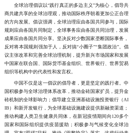
全球治理倡议以“践行真正的多边主义”为核心，倡导共
商共建共享的全球治理观，推动国际秩序朝着更加公正合理
的方向发展。倡议强调，全球治理应由各国共同参与，国际
规则应由各国共同制定，全球事务应由各国共同治理，发展
成果应由各国共同分享。坚决反对少数国家垄断国际事务，
反对将本国规则强加于人，反对搞“小圈子”“集团政治”。倡
议主张改革和完善全球治理机制，提升新兴市场国家和发展
中国家在联合国、国际货币基金组织、世界银行、世界贸易
组织等机构中的代表性和发言权。
中国不仅是这一倡议的倡导者，更是坚定的践行者。中
国积极参与全球治理体系改革，推动金砖国家扩员，提升金
砖机制的全球影响力；倡导建立亚洲基础设施投资银行（AI
IB）和新开发银行，为全球基础设施建设提供新融资渠道；
推动构建人类卫生健康共同体，在新冠疫情期间向120多个
国家和国际组织提供疫苗援助；积极参与气候变化全球治
理，宣布“双碳”目标，推动《巴黎协定》落实。这些行动表