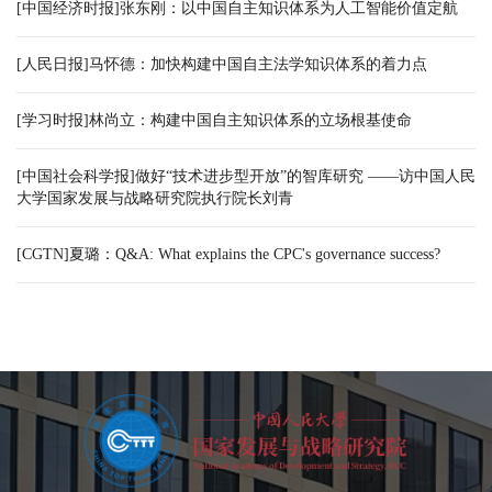
[中国经济时报]张东刚：以中国自主知识体系为人工智能价值定航
[人民日报]马怀德：加快构建中国自主法学知识体系的着力点
[学习时报]林尚立：构建中国自主知识体系的立场根基使命
[中国社会科学报]做好“技术进步型开放”的智库研究 ——访中国人民
大学国家发展与战略研究院执行院长刘青
[CGTN]夏璐：Q&A: What explains the CPC's governance success?