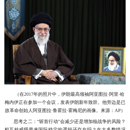
（在2017年的照片中，伊朗最高领袖阿亚图拉·阿里·哈
梅内伊正在参加一个会议，发表伊朗新年致辞。他旁边是已
故革命创始人阿亚图拉·鲁霍拉·霍梅尼的画像。来源：AP）
思考之二：“斩首行动”会减少还是增加核战争的风险？
相互核威慑带来国际稳定的逻辑还存在吗？在大多数情况