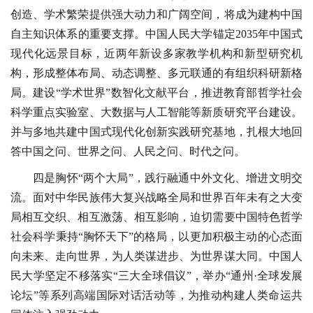
创造、学术繁荣提供强大动力和广阔空间，将成为建构中国
自主知识体系的重要支撑。中国人民大学锚定2035年中国式
现代化远景目标，近两年新设多家教学机构和新型研究机
构，形成整体布局、动态调整、多元联通的有组织科研新格
局。建设“学术世界”数智化文献平台，推进教育部哲学社会
科学重点实验室、大数据与人工智能等新质研究平台建设。
并与多地共建中国式现代化创新实践研究基地，扎根大地回
答中国之问、世界之问、人民之问、时代之问。
四是胸怀“两个大局”，践行融通中外文化、增进文明交
流。面对中华民族伟大复兴战略全局和世界百年未有之大变
局相互交织、相互激荡、相互影响，迫切需要中国特色哲学
社会科学秉持“胸怀天下”的格局，以更加积极主动的心态面
向未来、走向世界，为人类谋进步、为世界谋大同。中国人
民大学坚定不移落实“三大全球倡议”，举办“通州·全球发展
论坛”等系列高端国际对话活动等，为推动构建人类命运共