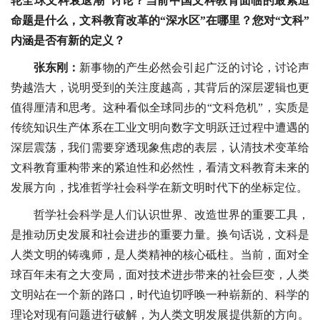
轮全球文科衰退潮”讨论？当前中国文科教育面临的最紧迫
命题是什么，文科教育改革的“深水区”在哪里？您对“文科”
内涵是否有新的定义？
张东刚：
新事物的产生必然会引起广泛的讨论，讨论声
势越浩大，说明受到的关注度越高，其背后的深层逻辑也更
值得厘清和思考。这种看似全球同步的“文科危机”，实质是
传统知识生产体系在工业文明向数字文明跃迁过程中遭遇的
深层震荡，我们需要穿透现象焦虑的表层，认清技术变革给
文科教育重构带来的紧迫性和必然性，看清文科教育未来的
发展方向，找准哲学社会科学在新文明时代下的坐标定位。
哲学社会科学是人们认识世界、改造世界的重要工具，
是推动历史发展和社会进步的重要力量。换句话说，文科是
人类文明的铸魂师，是人类精神的核心砥柱。当前，面对全
球百年未有之大变局，面对技术进步带来的社会巨变，人类
文明站在一个新的路口，时代迫切呼唤一种崭新的、科学的
理论对现有问题进行破解，为人类文明发展提供新的方向。