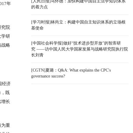
[人民日报]马怀德：加快构建中国自主法学知识体系
17年
的着力点
[学习时报]林尚立：构建中国自主知识体系的立场根
研究院
基使命
大学研
[中国社会科学报]做好“技术进步型开放”的智库研
与战略
究 ——访中国人民大学国家发展与战略研究院执行院
长刘青
[CGTN]夏璐：Q&A: What explains the CPC's
governance success?
国经济
力，既
续增长
极为重