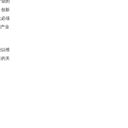
产业的
，创新
此必须
到产业
快以维
在的关