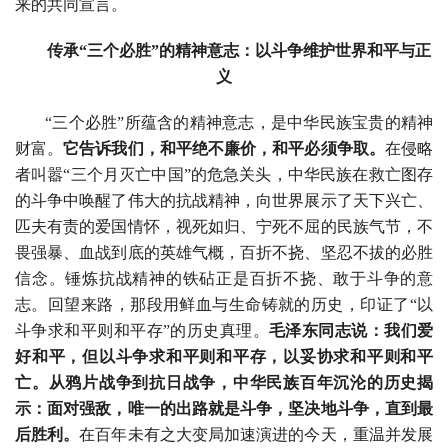
来的共同宣言。
传承“三个必胜”的精神意志：以斗争维护世界和平与正
义
“三个必胜”所蕴含的精神意志，是中华民族宝贵的精神
财富。
它告诉我们，和平绝不廉价，和平必须争取。
在侵略
者叫嚣“三个月灭亡中国”的危急关头，中华民族在救亡图存
的斗争中唤醒了伟大的抗战精神，向世界展示了天下兴亡、
匹夫有责的爱国情怀，视死如归、宁死不屈的民族气节，不
畏强暴、血战到底的英雄气概，百折不挠、坚忍不拔的必胜
信念。锤炼抗战精神的铁砧正是百折不挠、敢于斗争的意
志。回望来路，那段用鲜血与生命铸就的历史，印证了“以
斗争求和平则和平存”的历史真理。
毛泽东同志说：我们爱
好和平，但以斗争求和平则和平存，以妥协求和平则和平
亡。从鸦片战争到抗日战争，中华民族百年沉沦的历史揭
示：面对强敌，唯一的出路就是斗争，坚决地斗争，直到最
后胜利。
在百年未有之大变局加速演进的今天，重温并发展