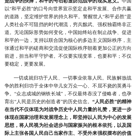
是战争的抉择，和平的号召彰显防范战争的现实意义。
中国
以“和平必胜”的口号向世界宣示坚定走和平发展、合作共赢
的道路，坚定维护世界的持久和平。警醒世人“和平必胜”是
人类社会不可阻挡的时代潮流，穷兵黩武、强权独霸终非正
道。无论国际形势如何变化，中国始终站在制止战争、促进
和平的一边，支持以联合国为核心的多边主义国际秩序，主
张通过和平的磋商和交流促使国际秩序朝着更加公正的方向
前进，担当和平守护者。不仅要实现变革，也要和平；不仅
要稳定，更要发展。
一切成就归功于人民、一切事业依靠人民。民族解放战
争的胜利归功于全体中华儿女万众一心、不屈不挠的英勇斗
争。“众志成城的钢铁长城”，不仅最终吞没了侵略者，也孕
育出“人民是历史的创造者”的历史信念。
“人民必胜”的精神
在当代不仅体现为对战争历史中人民力量的礼赞，更进一步
体现在国家治理和发展理念上，即坚持以人民为中心的发展
思想，将人民视为社会进步与国家振兴的根本依托，以及国
际上主张各国人民自己当家作主、不受外来强权摆布的价值