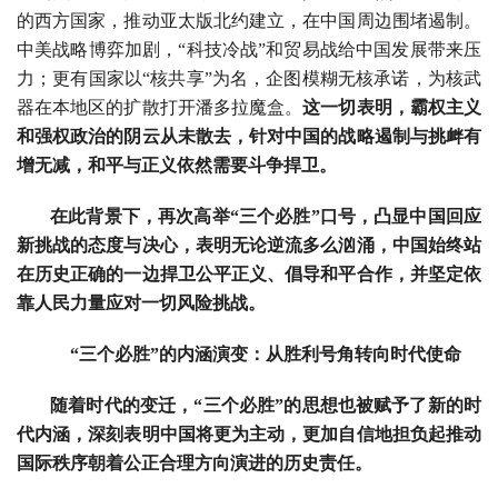
的西方国家，推动亚太版北约建立，在中国周边围堵遏制。
中美战略博弈加剧，“科技冷战”和贸易战给中国发展带来压
力；更有国家以“核共享”为名，企图模糊无核承诺，为核武
器在本地区的扩散打开潘多拉魔盒。
这一切表明，霸权主义
和强权政治的阴云从未散去，针对中国的战略遏制与挑衅有
增无减，和平与正义依然需要斗争捍卫。
在此背景下，再次高举“三个必胜”口号，凸显中国回应
新挑战的态度与决心，表明无论逆流多么汹涌，中国始终站
在历史正确的一边捍卫公平正义、倡导和平合作，并坚定依
靠人民力量应对一切风险挑战。
“三个必胜”的内涵演变：从胜利号角转向时代使命
随着时代的变迁，“三个必胜”的思想也被赋予了新的时
代内涵，深刻表明中国将更为主动，更加自信地担负起推动
国际秩序朝着公正合理方向演进的历史责任。