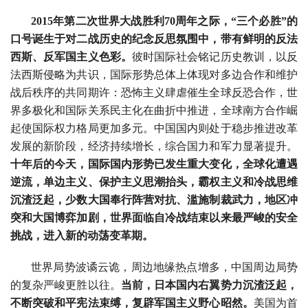
2015年第二次世界大战胜利70周年之际，“三个必胜”的
口号诞生于对二战历史的纪念反思氛围中，带有鲜明的反法
西斯、反军国主义色彩。
彼时国际社会铭记历史教训，以反
法西斯侵略为共识，国际形势总体上体现对多边合作和维护
战后秩序的共同期许：恐怖主义肆虐催生全球反恐合作，世
界多极化和国际关系民主化在曲折中推进，全球南方合作崛
起使国际权力格局更加多元。中国国内则处于稳步推进改革
发展的新阶段，经济持续增长，综合国力和军力显著提升。
十年后的今天，国际国内形势已发生重大变化，全球化遭遇
逆流，单边主义、保护主义思潮抬头，霸权主义和冷战思维
沉渣泛起，少数大国奉行阵营对抗、滥施制裁武力，地区冲
突和大国博弈加剧，世界面临自冷战结束以来最严峻的安全
挑战，进入新的动荡变革期。
世界局势波谲云诡，周边地缘热点增多，中国周边局势
的复杂严峻更胜以往。
当前，日本国内右翼势力沉渣泛起，
不断突破和平宪法束缚，复辟军国主义野心昭然。
美国为首