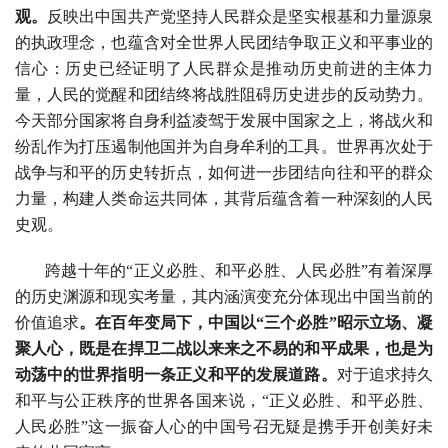
观。
反映出中国共产党坚持人民群众是坚实根基和力量源泉
的执政理念，也蕴含对全世界人民团结争取正义和平事业的
信心：历史已经证明了人民群众是推动历史前进的主体力
量，人民的觉醒和团结终将战胜阻碍历史进步的反动势力。
今天部分国家将自身利益凌驾于发展中国家之上，将战火和
纷乱作为打压遏制他国并为自身牟利的工具。世界再次处于
战争与和平的历史转折点，如何进一步团结向往和平的群众
力量，构建人类命运共同体，其背后蕴含着一种深刻的人民
史观。
跨越十年的“正义必胜、和平必胜、人民必胜”有着深厚
的历史渊源和现实考量，其内涵演变充分体现出中国当前的
价值追求
。在百年变局下，中国以“三个必胜”昭示立场、凝
聚人心，既是在捍卫二战以来来之不易的和平成果，也是为
动荡中的世界指明一条正义和平的发展道路。
对于追求持久
和平与公正秩序的世界各国来说，“正义必胜、和平必胜、
人民必胜”这一振奋人心的中国号召无疑是携手开创美好未