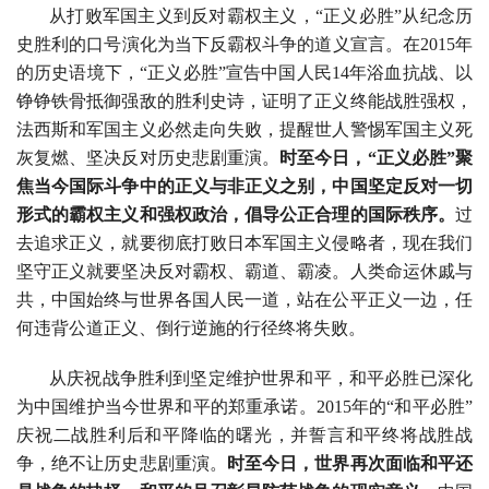
从打败军国主义到反对霸权主义，“正义必胜”从纪念历
史胜利的口号演化为当下反霸权斗争的道义宣言。在2015年
的历史语境下，“正义必胜”宣告中国人民14年浴血抗战、以
铮铮铁骨抵御强敌的胜利史诗，证明了正义终能战胜强权，
法西斯和军国主义必然走向失败，提醒世人警惕军国主义死
灰复燃、坚决反对历史悲剧重演。
时至今日，“正义必胜”聚
焦当今国际斗争中的正义与非正义之别，中国坚定反对一切
形式的霸权主义和强权政治，倡导公正合理的国际秩序。
过
去追求正义，就要彻底打败日本军国主义侵略者，现在我们
坚守正义就要坚决反对霸权、霸道、霸凌。人类命运休戚与
共，中国始终与世界各国人民一道，站在公平正义一边，任
何违背公道正义、倒行逆施的行径终将失败。
从庆祝战争胜利到坚定维护世界和平，和平必胜已深化
为中国维护当今世界和平的郑重承诺。2015年的“和平必胜”
庆祝二战胜利后和平降临的曙光，并誓言和平终将战胜战
争，绝不让历史悲剧重演。
时至今日，世界再次面临和平还