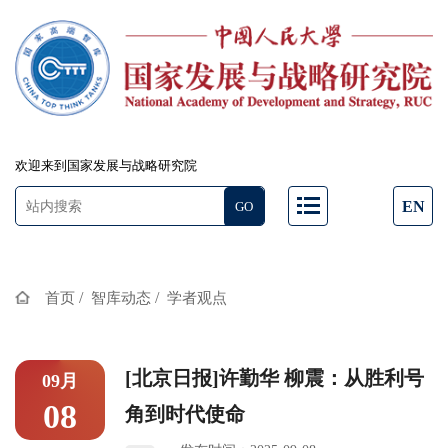
欢迎来到国家发展与战略研究院
EN
/
/
首页
智库动态
学者观点
[北京日报]许勤华 柳震：从胜利号
09月
08
角到时代使命