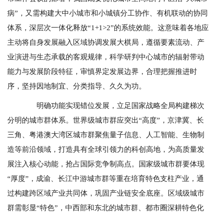
病”，又需构建大中小城市和小城镇分工协作、有机联动的协同
体系，深层次一体化释放“1+1>2”的系统效能。这意味着各地应
主动将自身发展融入区域协调发展大棋局，遵循要素流动、产
业演进与生态承载的客观规律，科学研判中心城市的辐射带动
能力与发展阶段特征，审慎界定发展边界，合理把握推进时
序，坚持因地制宜、分类指导、久久为功。
明确功能实现错位发展，立足国家战略全局构建梯次
分明的城市群体系。世界级城市群应突出“高度”，京津冀、长
三角、粤港澳大湾区城市群聚焦量子信息、人工智能、生物制
造等前沿领域，打造具有全球引领力的科创高地，为高质量发
展注入核心动能，抢占国际竞争制高点。国家级城市群要体现
“厚度”，成渝、长江中游城市群等重在培育特色支柱产业，通
过构建跨区域产业共同体，巩固产业链安全底座。区域级城市
群需彰显“特色”，中西部和东北的城市群、都市圈深耕特色化