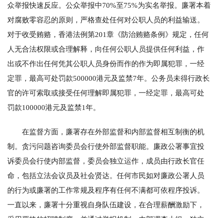
众举报快速反应。公众举报中70%至75%为实名举报。廉署本着
对腐败零容忍的原则，严格查处任何对公职人员的利益输送。
对于收受贿赂，香港法例第201章《防治贿赂条例》规定，任何
人无合法权限或合理解释，向任何公职人员提供任何利益，作
出或不作出任何凭其公职人员身份而作的作为即属犯罪，一经
定罪，最高可处罚款500000港元及监禁7年。公务员未得行政长
官的许可索取或接受任何理解即属犯罪，一经定罪，最高可处
罚款100000港元及监禁1年。
在监督方面，廉署存在外部监督和内部监督相互制衡的机
制。贪污问题咨询委员会行使外部监督职能。廉政公署事宜投
诉委员会行使内部监督，委员会独立运作，成员由行政长官任
命，包括立法会议员及社会贤达。任何市民如对廉政公署人员
的行为或廉署的工作常规及程序有任何不满都可依程序投诉。
一直以来，廉署十分重视自身队伍建设，在合理薪酬激励下，