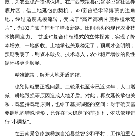
效，为农业稳产提供保障。在广西扶绥县岜盆乡岜盆社区弄
底片区，借土地延包的契机，500亩曾经零碎撂荒的边角
地，经过适度规模流转，变成了“高产高糖甘蔗种植示范
片”，为182户农户铺开了增收新路。田间地头的现代农业技
术协同发力、“甘蔗+”复合种植模式的立体探索，实现了降
本增效、一地多收。土地承包关系稳定了，预期才会明朗；
预期明朗了，则资本敢投、技术愿入，农业稳产增收的良性
循环将更为顺畅。
精准施策，解开人地矛盾的结。
稳预期就要正视问题。二轮承包至今已近30年，人口增
减、耕地毁损等原因造成人地矛盾。对此，再次延长承包关
系，既坚持既定原则，也给了基层调整的空间：对于确实需
要调地的特殊情形，允许在“大稳定”的前提下，依法依规进
行“小调整”。
在云南景谷傣族彝族自治县益智乡和平村，工作组重点