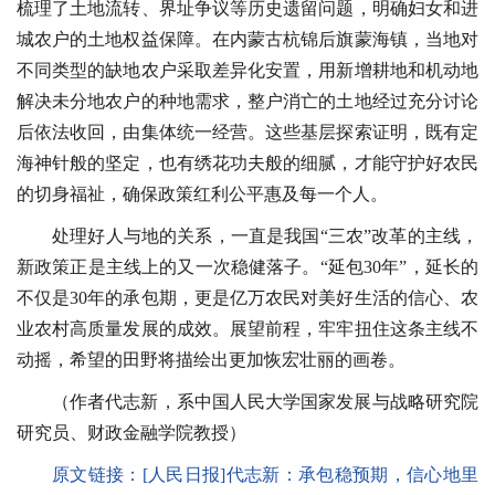
梳理了土地流转、界址争议等历史遗留问题，明确妇女和进
城农户的土地权益保障。在内蒙古杭锦后旗蒙海镇，当地对
不同类型的缺地农户采取差异化安置，用新增耕地和机动地
解决未分地农户的种地需求，整户消亡的土地经过充分讨论
后依法收回，由集体统一经营。这些基层探索证明，既有定
海神针般的坚定，也有绣花功夫般的细腻，才能守护好农民
的切身福祉，确保政策红利公平惠及每一个人。
处理好人与地的关系，一直是我国“三农”改革的主线，
新政策正是主线上的又一次稳健落子。“延包30年”，延长的
不仅是30年的承包期，更是亿万农民对美好生活的信心、农
业农村高质量发展的成效。展望前程，牢牢扭住这条主线不
动摇，希望的田野将描绘出更加恢宏壮丽的画卷。
（作者代志新，系中国人民大学国家发展与战略研究院
研究员、财政金融学院教授）
原文链接：
[人民日报]代志新：
承包稳预期，信心地里