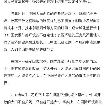
国人民在富起来、强起来的征程上迈出了决定性的步伐。
与此同时，中国人民面临的任务也更艰巨、挑战也更严
峻。改革开放之初释放的制度红利已不明显；制造业发展面临
着成本上升、技术创新困难等方面的瓶颈；逆全球化盛行带来
了中国发展外部环境的不确定性；资源环境的压力又严重地制
约了经济的健康快速增长……中国已经走到一个船到中流浪更
急、人到半山路更陡的关键节点。
在国际不确定因素增多、国内经济下行压力增大的情况
下，唯有坚持深化改革、扩大开放，才能从容面对国内外的风
云变幻，才能勇立桥头，在中华民族伟大复兴的道路上不断前
行。
2018年4月，习近平主席在博鳌亚洲论坛上指出，“中国开
放的大门不会关闭，只会越开越大”。事实上，在国际环境发生