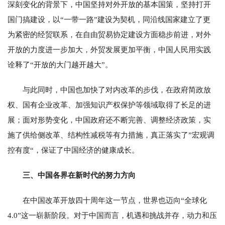
深刻变化的背景下，中国坚持对外开放的基本国策，坚持打开
国门搞建设，以“一带一路”建设为契机，同沿线国家建立了更
为紧密的经贸联系，在自由贸易协定建设方面稳步前进，对外
开放的力度进一步加大，外贸发展更加平衡，中国人民用实践
诠释了“开放的大门越开越大”。
与此同时，中国也加快了对内改革的步伐，在政府简政放
权、国有企业改革、加强知识产权保护等领域取得了长足的进
展；面对形势变化，中国政府还不断完善、调整经济政策，实
施了供给侧改革、结构性减税等有力措施，真正落实了”宏观调
控有度“，保证了中国经济的健康成长。
三、中国各界在新时代的努力方向
在中国改革开放四十周年这一节点，世界也迈向“全球化
4.0”这一崭新阶段。对于中国而言，机遇和挑战并存，动力和压