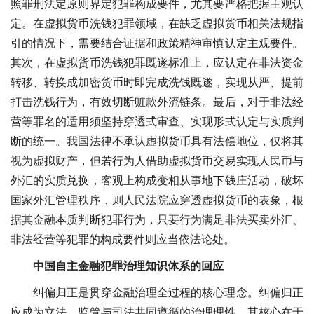
照罪刑法定原则界定犯罪构成要件，尤其要严格把握主观认
定。在虚拟货币洗钱犯罪领域，在缺乏虚拟货币相关法规指
引的情况下，需要结合证据和政策精神审慎认定主观要件。
其次，在虚拟货币洗钱犯罪既遂标准上，应认定在非法资金
转移、转换成加密货币时即完成洗钱既遂，实现从严、提前
打击洗钱行为，有效切断赃款外流链条。最后，对于非法经
营等罪名的适用须坚持穿透式审查、实现形式认定与实质判
断的统一。我国法律不承认虚拟货币具有法偿地位，仅将其
视为虚拟财产，但若行为人借助虚拟货币交易实现人民币与
外汇的实质兑换，客观上构成变相从事地下钱庄活动，破坏
国家外汇管理秩序，则人民法院应穿透虚拟货币的表象，根
据其金融本质判断犯罪行为，只要行为满足非法买卖外汇、
非法经营等犯罪的构成要件则应当依法论处。
中国自主金融犯罪治理知识体系的回应
纠偏归正是贯穿金融治理全过程的核心理念。纠偏归正
应成为立法、监管与司法共同遵循的治理理性，其核心在于