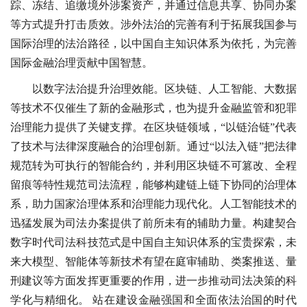
踪、冻结、追缴境外涉案资产，并通过信息共享、协同办案
等方式提升打击质效。涉外法治的完善有利于拓展我国参与
国际治理的法治路径，以中国自主知识体系为依托，为完善
国际金融治理贡献中国智慧。
以数字法治提升治理效能。区块链、人工智能、大数据
等技术不仅催生了新的金融形式，也为提升金融监管和犯罪
治理能力提供了关键支撑。在区块链领域，“以链治链”代表
了技术与法律深度融合的治理创新。通过“以法入链”把法律
规范转为可执行的智能合约，并利用区块链不可篡改、全程
留痕等特性规范司法流程，能够构建链上链下协同的治理体
系，助力国家治理体系和治理能力现代化。人工智能技术的
迅猛发展为司法办案提供了前所未有的辅助力量。构建契合
数字时代司法科技范式是中国自主知识体系的宝贵探索，未
来大模型、智能体等新技术有望在庭审辅助、类案推送、量
刑建议等方面发挥更重要的作用，进一步推动司法决策的科
学化与精细化。 站在建设金融强国和全面依法治国的时代