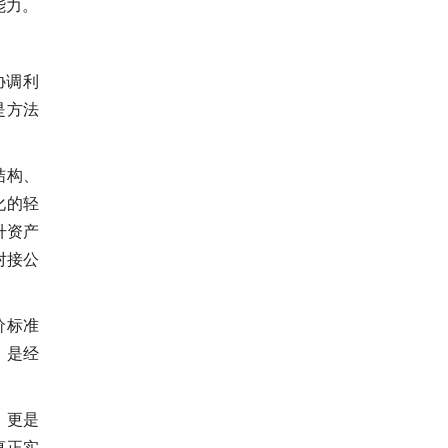
能力。
协调利
是方法
结构、
化的轻
升资产
对接公
价标准
，是经
，更是
真正实