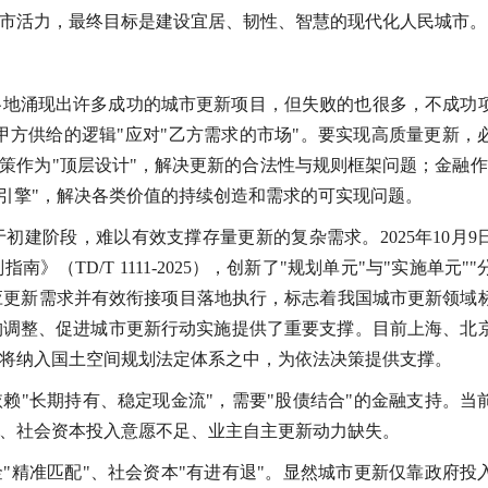
市活力，最终目标是建设宜居、韧性、智慧的现代化人民城市。
各地涌现出许多成功的城市更新项目，但失败的也很多，不成功
"甲方供给的逻辑"应对"乙方需求的市场"。要实现高质量更新，
策作为"顶层设计"，解决更新的合法性与规则框架问题；金融作
值引擎"，解决各类价值的持续创造和需求的可实现问题。
建阶段，难以有效支撑存量更新的复杂需求。2025年10月9
TD/T 1111-2025），创新了"规划单元"与"实施单元""
准响应更新需求并有效衔接项目落地执行，标志着我国城市更新领域
构调整、促进城市更新行动实施提供了重要支撑。目前上海、北
将纳入国土空间规划法定体系之中，为依法决策提供支撑。
赖"长期持有、稳定现金流"，需要"股债结合"的金融支持。当
、社会资本投入意愿不足、业主自主更新动力缺失。
"精准匹配"、社会资本"有进有退"。显然城市更新仅靠政府投