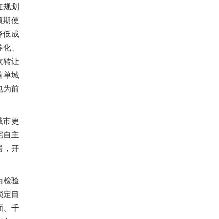
在规划
预期使
降低成
券化、
次转让
首单城
也为前
城市更
宅自主
居，开
。
为检验
锁定目
面、千