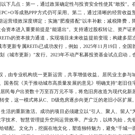
以下几点：第一，通过政策确定性与投资安全性使其"敢投"。
T、EPC+O等成熟PPP方式仍可采用。第二，通过清晰的经营收益
长期运营绩效深度绑定；实施"肥瘦搭配"以丰补歉；减税降费，
会资本进入重要前提是"能退出"。支持通过股权转让、资产证
REITs的资本接力通道，实现项目未来收益提前变现；构建多层
新专属REITs已成功发行，例如，2025年11月19日，全国
计划（城市更新）"发行。2023年不动产私募投资基金试点启动，
权，由专业机构统一更新运营，共享增值收益。居民业主参与
央、国务院《关于推动城市高质量发展的意见》明确支持"老旧住
8户居民每户出资数十万至百万元不等，将危旧房改造为现代化新
转变，这一模式将从C、D级危房逐步向更广泛的老旧小区扩展
生活的重新激活。成功的项目必须建立以"引人、聚人、留人"
数字技术、智慧管理提升空间运营效率。产业力，以终为始，先
供给错配。文化力，挖掘在地文化，塑造独特魅力，避免"千城一