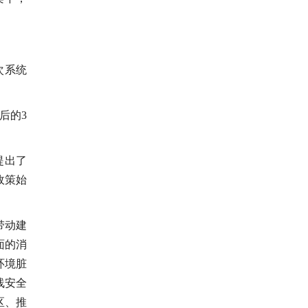
次系统
后的3
提出了
政策始
带动建
面的消
环境脏
线安全
区、推