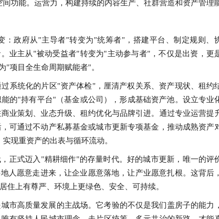
空间功能。运营力，构建持续的内容生产、社群营造和资产管理
：政府从"主导者"转变为"统筹者"，搭建平台、制定规则、
者。业主从"被动受益者"转变为"主动参与者"，不仅是出资，更
为"项目全生命周期赋能者"。
过系统化的片区"资产体检"，厘清产权关系、资产现状、租约
能的"持有平台"（基金或公司），形成基础资产池。设立专业
注商业策划、业态升级、租约优化与品牌引进。通过专业运营提
后，可通过不动产私募基金或城市更新专项基金，推动成熟资产
作，实现重资产的出表与循环流动。
代，正式迈入"精耕细作"的存量时代。好的城市更新，唯一的评
外地人愿意走进来，让企业愿意落地，让产业愿意扎根。这背后
居住上有尊严、环境上更绿色、安全、可持续。
是城市高质量发展的主战场。它考验的不仅是我们盖房子的能力
。唯有坚持人民城市理念，走片区统筹、多元共治的新路，才能