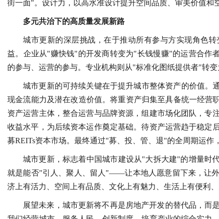
街一面"。设计力，以高水准设计提升空间品质、审美价值和
多元共治下的高质量发展新路
城市更新的深层挑战，在于推动所有参与方实现角色转变
益。企业从"赚快钱"的开发商转变为"长钱慢赚"的运营合作
的参与、运营的参与。专业机构则从"标准化图纸提供者"转变
城市更新的可持续关键在于提升城市整体资产的价值。通
现金流能力及潜在改造价值。将重资产归集至具备统一经营职
资产运营主体，整合运营与品牌资源，组建市场化团队，专
收益水平，为后续资本运作奠定基础。待资产运营趋于稳定
募REITs资本市场。最终通过"募、投、管、退"的全周期运
城市更新，标志着中国城市建设从"大拆大建"的增量时
就是能否"引人、聚人、留人"——让本地人愿意留下来，让
济上有活力、空间上有品质、文化上有魅力、生活上有便利、
展望未来，城市更新将不再是房地产开发的替代品，而
我们经营城市、服务人民、创新制度、培育产业的综合实力