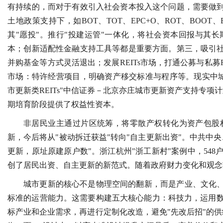
有持续的，而对于有效引入社会资本投入这个问题，需要做到
土地政策支持下，如BOT、TOT、EPC+O、ROT、BOO
其"愿投"。推行"投建运管"一体化，将社会资本回报与其
本；创新适配性金融支持工具等都是重要方面。第三，吸引社
并购基金等方式灵活退出；发展REITs市场，打通公募与私募
市场：特许经营项目，明确资产移交标准与程序等。现实中城市更
市更新类REITs"中信证券－北京亦庄城市更新资产支持专项
期培育阶段提供了权益性资本。
非居民业主通过片区统筹，将零散产权转化为资产包股
新，今后将从"被动拆迁获益"转向"自主更新出资"。中共中
更新，原址原建原户数"。浙江杭州"浙工新村"案例中，54
创了居民出资、自主更新的新范式。随着政府财力变化和观念
城市更新的核心不是物理空间的翻新，而是产业、文化、
标准的运营能力。这需要构建五大核心能力：科技力，运用
标产业和企业需求，再进行定制化改造，避免"先改后招"的