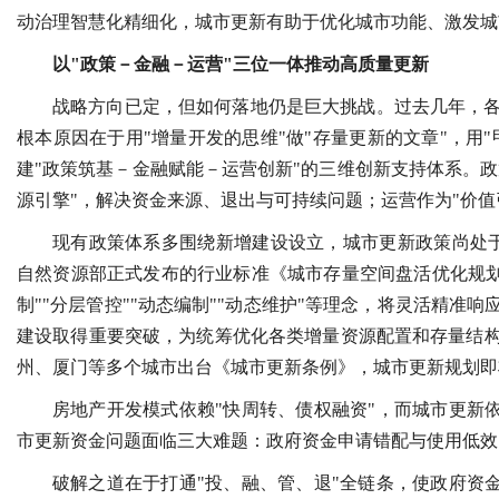
动治理智慧化精细化，城市更新有助于优化城市功能、激发城
以"政策－金融－运营"三位一体推动高质量更新
战略方向已定，但如何落地仍是巨大挑战。过去几年，
根本原因在于用"增量开发的思维"做"存量更新的文章"，用
建"政策筑基－金融赋能－运营创新"的三维创新支持体系。政
源引擎"，解决资金来源、退出与可持续问题；运营作为"价
现有政策体系多围绕新增建设设立，城市更新政策尚处于初
自然资源部正式发布的行业标准《城市存量空间盘活优化规划指南》（
制""分层管控""动态编制""动态维护"等理念，将灵活精
建设取得重要突破，为统筹优化各类增量资源配置和存量结
州、厦门等多个城市出台《城市更新条例》，城市更新规划即
房地产开发模式依赖"快周转、债权融资"，而城市更新依
市更新资金问题面临三大难题：政府资金申请错配与使用低效
破解之道在于打通"投、融、管、退"全链条，使政府资金