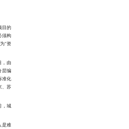
项目的
必须构
为"资
日，由
分层编
标准化
京、苏
前，城
入是难