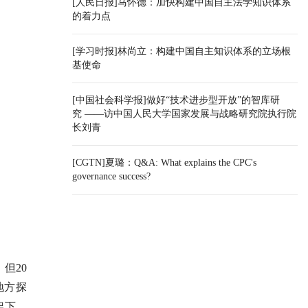
[人民日报]马怀德：加快构建中国自主法学知识体系
的着力点
[学习时报]林尚立：构建中国自主知识体系的立场根
基使命
[中国社会科学报]做好“技术进步型开放”的智库研
究 ——访中国人民大学国家发展与战略研究院执行院
长刘青
[CGTN]夏璐：Q&A: What explains the CPC's
governance success?
但20
地方探
架下，