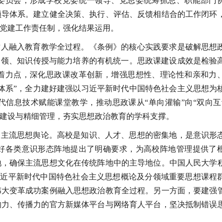
委员会，形成学校党委统一领导、党思委统筹抓总、职能部门
领导体系。建立健全决策、执行、评估、反馈相结合的工作闭环
党建工作责任制，强化结果运用。
树人融入教育教学全过程。《条例》的核心实践要求是破解思想
引领、知识传授与能力培养的有机统一。思政课建设成效是检验
着力点，深化思政课改革创新，增强思想性、理论性和亲和力
体系”，全力建好建强以习近平新时代中国特色社会主义思想为
信息技术赋能课堂教学，推动思政课从“单向灌输”向“双向互
建设与精细管理，夯实思想政治教育的学科支撑。
大主流思想舆论。高校是知识、人才、思想的密集地，是意识形
好各类意识形态阵地提出了明确要求，为高校阵地管理提供了
地，确保主流思想文化在传统阵地中的主导地位。中国人民大学
的习近平新时代中国特色社会主义思想概论及分领域重要思想课程
伟大变革成功案例融入思想政治教育全过程。另一方面，要建强
响力、传播力的官方新媒体平台与网络育人平台，坚决抵制错误