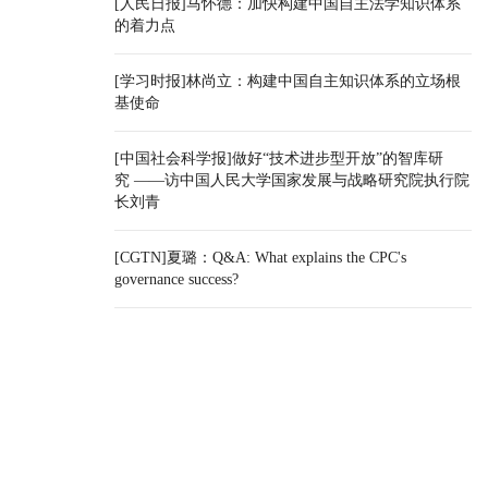
[人民日报]马怀德：加快构建中国自主法学知识体系
的着力点
[学习时报]林尚立：构建中国自主知识体系的立场根
基使命
[中国社会科学报]做好“技术进步型开放”的智库研
究 ——访中国人民大学国家发展与战略研究院执行院
长刘青
[CGTN]夏璐：Q&A: What explains the CPC's
governance success?