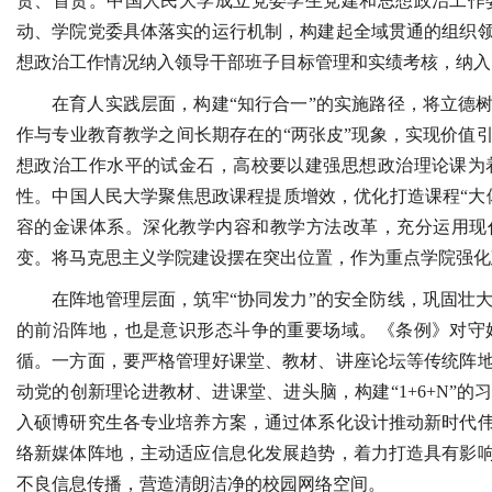
责、首责。中国人民大学成立党委学生党建和思想政治工作
动、学院党委具体落实的运行机制，构建起全域贯通的组织
想政治工作情况纳入领导干部班子目标管理和实绩考核，纳入
在育人实践层面，构建“知行合一”的实施路径，将立德
作与专业教育教学之间长期存在的“两张皮”现象，实现价值
想政治工作水平的试金石，高校要以建强思想政治理论课为
性。中国人民大学聚焦思政课程提质增效，优化打造课程“大
容的金课体系。深化教学内容和教学方法改革，充分运用现代
变。将马克思主义学院建设摆在突出位置，作为重点学院强化
在阵地管理层面，筑牢“协同发力”的安全防线，巩固壮
的前沿阵地，也是意识形态斗争的重要场域。《条例》对守
循。一方面，要严格管理好课堂、教材、讲座论坛等传统阵
动党的创新理论进教材、进课堂、进头脑，构建“1+6+N”
入硕博研究生各专业培养方案，通过体系化设计推动新时代
络新媒体阵地，主动适应信息化发展趋势，着力打造具有影
不良信息传播，营造清朗洁净的校园网络空间。