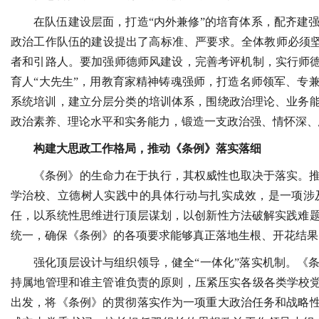
在队伍建设层面，打造“内外兼修”的培育体系，配齐建
政治工作队伍的建设提出了高标准、严要求。全体教师必须坚
者和引路人。要加强师德师风建设，完善考评机制，实行师德
育人“大先生”，用教育家精神铸魂强师，打造名师领军、专
系统培训，建立分层分类的培训体系，围绕政治理论、业务
政治素养、理论水平和实务能力，锻造一支政治强、情怀深、
构建大思政工作格局，推动《条例》落实落细
《条例》的生命力在于执行，其权威性也取决于落实。
学治校、立德树人实践中的具体行动与扎实成效，是一项涉
任，以系统性思维进行顶层谋划，以创新性方法破解实践难
统一，确保《条例》的各项要求能够真正落地生根、开花结果
强化顶层设计与组织领导，健全“一体化”落实机制。《
持属地管理和谁主管谁负责的原则，压紧压实各级各类学校党
出发，将《条例》的贯彻落实作为一项重大政治任务和战略