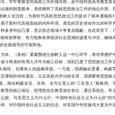
领导，牢牢掌握党对高校工作的领导权，是中国特色高等教育发
内法规的制度载体，系统阐明了高校思想政治工作的地位作用、
德树人全过程，为新时代高校思想政治工作提供了根本遵循和
是基于新时代高校面临的内外环境、肩负的历史使命作出的科学
多样多变特征凸显，意识形态领域斗争复杂隐蔽。在此背景下，
才能有效辨析、有力抵御各类错误社会思潮的渗透与冲击，确保
的全面领导的可靠阵地。
育为本。《条例》紧紧围绕立德树人这一中心环节，将培养拥护
业奋斗终身的有用人才作为核心目标，深刻凸显了思想政治工作
火相传、后继有人的战略举措。一方面，强调融会贯通，构建
特定课程的传统观念，立足高校办学治校全局，强调要将思想政
面，推动构建全员、全程、全方位育人的“三全育人”新格局。
念教育的核心地位，把理想信念教育放在首位，通过系统化、常
什么能、马克思主义为什么行、中国特色社会主义为什么好”的
信仰、对中国特色社会主义的信念、对实现中华民族伟大复兴中