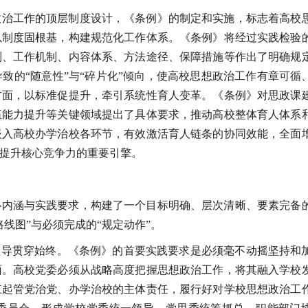
政治工作的顶层制度设计，《条例》的制定和实施，标志着高校
以制度固根基，构建规范化工作体系。《条例》将经过实践检验
制、工作机制、内容体系、方法途径、保障措施等作出了明确规
致的“随意性”与“碎片化”倾向，使高校思想政治工作有章可循
方面，以标准促提升，牵引系统性育人变革。《条例》对思政课
伍能力提升等关键领域提出了具体要求，推动高校整体育人体系
嵌入高校办学治校各环节，有效激活育人链条的协同效能，全面
提升核心竞争力的重要引擎。
心内涵与实践要求，构建了一个目标明确、层次清晰、要素完备
线图”与必须完成的“规定动作”。
领导贯穿始终。《条例》的首要实践要求是必须毫不动摇坚持和
面。高校党委必须从战略高度把握思想政治工作，将其融入学校
扛起管党治党、办学治校的主体责任，履行好对学校思想政治工