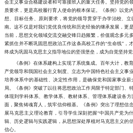
会主义事业合格建设者和可靠接班人的重大任务。坚持党的
质要求，更是高校履行育人使命的根本保证。《条例》以党
想、目标任务、原则要求，将党的领导贯穿于办学治校、立
南。这不仅是对我们党优良传统和历史经验的继承发展，更
当前，思想文化领域交流交融交锋日趋频繁，价值观念多元
紧抓住并不断巩固思想政治工作这条高校工作的“生命线”，
终成为巩固马克思主义指导地位的坚强堡垒，成为自觉坚持党
《条例》在体系建构上实现了系统集成。百年大计，教
产党领导和我国社会主义制度、立志为中国特色社会主义事
培养体系中的基础性、决定性作用，是确保党和国家事业薪
局。《条例》突破了以往将思想政治工作局限于特定部门、
体现到学科体系、教学体系、教材体系、管理体系建设各方
面，聚焦铸魂育人，筑牢信仰根基。《条例》突出了理想信
展马克思主义理论教育，引导学生深刻把握“中国共产党为
辑、历史逻辑与实践逻辑，从思想深处厚植对马克思主义的
信心。