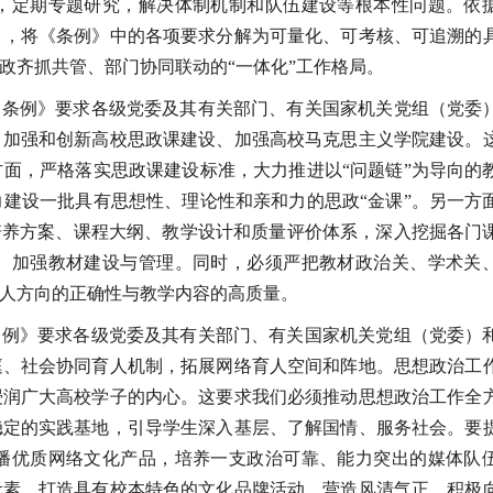
，定期专题研究，解决体制机制和队伍建设等根本性问题。依
》，将《条例》中的各项要求分解为可量化、可考核、可追溯的
政齐抓共管、部门协同联动的“一体化”工作格局。
《条例》要求各级党委及其有关部门、有关国家机关党组（党委
、加强和创新高校思政课建设、加强高校马克思主义学院建设。
面，严格落实思政课建设标准，大力推进以“问题链”为导向的
建设一批具有思想性、理论性和亲和力的思政“金课”。另一方
培养方案、课程大纲、教学设计和质量评价体系，深入挖掘各门
。加强教材建设与管理。同时，必须严把教材政治关、学术关
人方向的正确性与教学内容的高质量。
条例》要求各级党委及其有关部门、有关国家机关党组（党委）
庭、社会协同育人机制，拓展网络育人空间和阵地。思想政治工
浸润广大高校学子的内心。这要求我们必须推动思想政治工作全
稳定的实践基地，引导学生深入基层、了解国情、服务社会。要
播优质网络文化产品，培养一支政治可靠、能力突出的媒体队
元素，打造具有校本特色的文化品牌活动，营造风清气正、积极