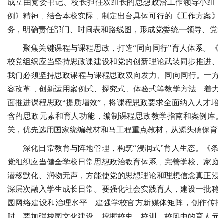
成立由党委书记、校长担任双组长的思想政治工作领导小组
例》精神，结合本校实际，制定出台具体可行的《工作方案
务，明确责任部门、时间表和路线图，形成党委统一领导、党
聚焦关键课程与课程思政，打造“同向同行”育人体系。
校党组织应当坚持思政课建设和党的创新理论武装同步推进
我们必须坚持思政课程与课程思政双向发力、同向同行。一方
容改革，创新运用案例式、探究式、体验式等教学方法，着力
面推进课程思政“提质增效”，将课程思政要求全面纳入人才
含的思政元素和育人功能，编制课程思政教学指南和案例库
关，优先选用国家统编教材和马工程重点教材，从源头确保育
深化日常教育与阵地管理，构筑“浸润式”育人生态。《
党组织应当健全学校日常思想政治教育体系，完善学校、家
潜移默化、润物无声，方能使党的思想理论和理想信念真正
深层次融入学生成长日常。要强化社会实践育人，建设一批
园网络建设和治理水平，建强学校官方新媒体矩阵，创作传
时，要加强校园文化建设，挖掘校史、校训、校风中的育人