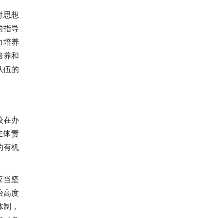
对思想
的指导
力培养
培养和
队伍的
校在办
主体责
的有机
应当坚
治高度
体制，