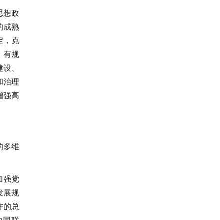
思想政
的成熟
定，克
、有规
建设、
和治理
增强高
的多维
加强党
发展规
作的总