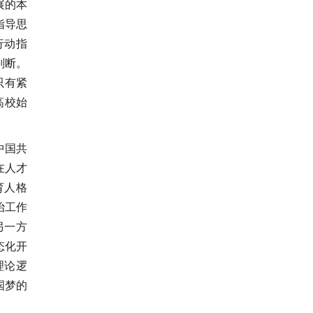
展的本
指导思
行动指
判断。
只有紧
高校始
中国共
在人才
育人格
治工作
另一方
态化开
理论逻
国梦的