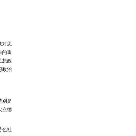
党对思
作的重
思想政
想政治
特别是
实立德
特色社