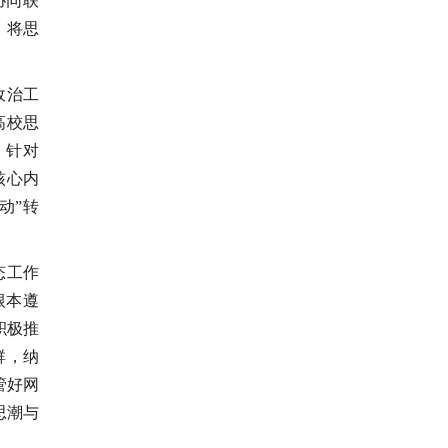
协同联
，将思
政治工
高校思
、针对
核心内
动”转
态工作
根本遵
积极推
群，纳
管好网
思潮与