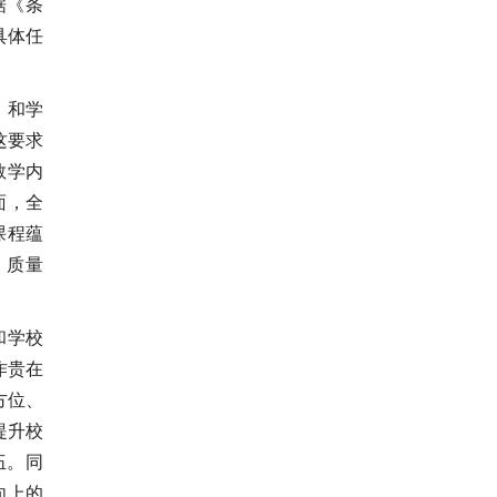
据《条
具体任
）和学
这要求
教学内
面，全
课程蕴
、质量
和学校
作贵在
方位、
提升校
伍。同
向上的