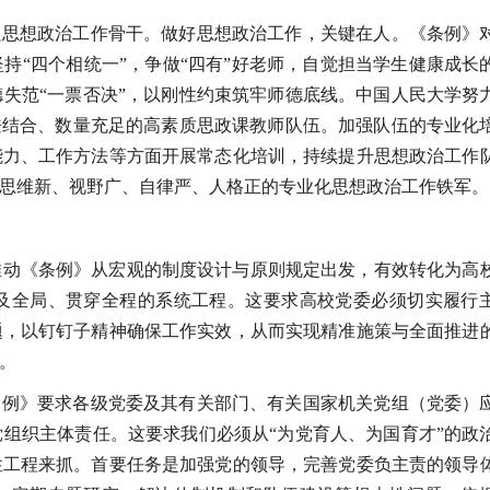
强思想政治工作骨干。做好思想政治工作，关键在人。《条例》
持“四个相统一”，争做“四有”好老师，自觉担当学生健康成长
失范“一票否决”，以刚性约束筑牢师德底线。中国人民大学努
兼结合、数量充足的高素质思政课教师队伍。加强队伍的专业化
能力、工作方法等方面开展常态化培训，持续提升思想政治工作
思维新、视野广、自律严、人格正的专业化思想政治工作铁军。
推动《条例》从宏观的制度设计与原则规定出发，有效转化为高
及全局、贯穿全程的系统工程。这要求高校党委必须切实履行
题，以钉钉子精神确保工作实效，从而实现精准施策与全面推进
。
条例》要求各级党委及其有关部门、有关国家机关党组（党委）
组织主体责任。这要求我们必须从“为党育人、为国育才”的政
性工程来抓。首要任务是加强党的领导，完善党委负主责的领导