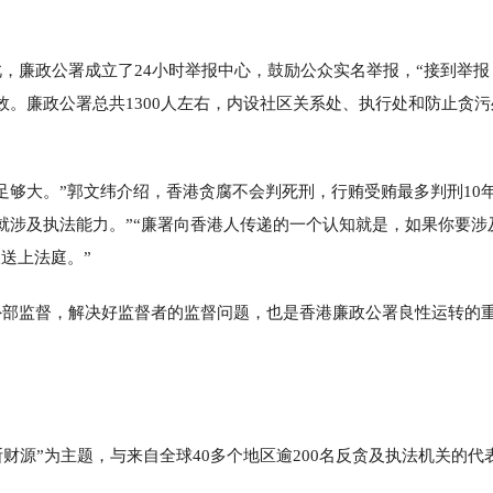
，廉政公署成立了24小时举报中心，鼓励公众实名举报，“接到举报
。廉政公署总共1300人左右，内设社区关系处、执行处和防止贪污
足够大。”郭文纬介绍，香港贪腐不会判死刑，行贿受贿最多判刑10
就涉及执法能力。”“廉署向香港人传递的一个认知就是，如果你要涉
送上法庭。”
外部监督，解决好监督者的监督问题，也是香港廉政公署良性运转的
财源”为主题，与来自全球40多个地区逾200名反贪及执法机关的代