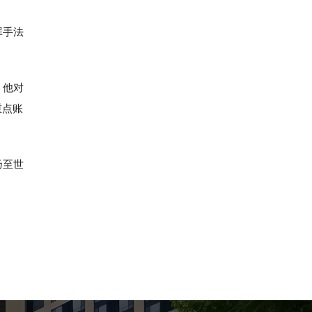
罪手法
，他对
重点账
乃至世