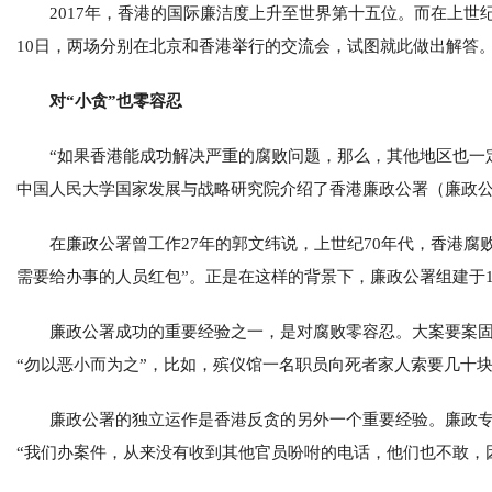
2017年，香港的国际廉洁度上升至世界第十五位。而在上世
10日，两场分别在北京和香港举行的交流会，试图就此做出解答
对“小贪”也零容忍
“如果香港能成功解决严重的腐败问题，那么，其他地区也一
中国人民大学国家发展与战略研究院介绍了香港廉政公署（廉政
在廉政公署曾工作27年的郭文纬说，上世纪70年代，香港腐
需要给办事的人员红包”。正是在这样的背景下，廉政公署组建于1
廉政公署成功的重要经验之一，是对腐败零容忍。大案要案
“勿以恶小而为之”，比如，殡仪馆一名职员向死者家人索要几十
廉政公署的独立运作是香港反贪的另外一个重要经验。廉政
“我们办案件，从来没有收到其他官员吩咐的电话，他们也不敢，