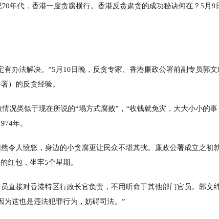
纪70年代，香港一度贪腐横行。香港反贪肃贪的成功秘诀何在？5月9
。
定有办法解决。”5月10日晚，反贪专家、香港廉政公署前副专员郭文
公署）的反贪经验。
败情况类似于现在所说的“塌方式腐败”，“收钱就免灾，大大小小的事
974年。
固然令人愤怒，身边的小贪腐更让民众不堪其扰。廉政公署成立之初
块的红包，坐牢5个星期。
专员直接对香港特区行政长官负责，不用听命于其他部门官员。郭文
因为这也是违法犯罪行为，妨碍司法。”