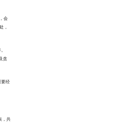
，会
处，
年。
及贪
重要经
表，共