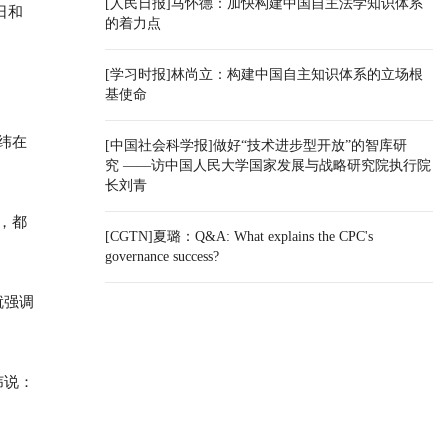
[人民日报]马怀德：加快构建中国自主法学知识体系
日和
的着力点
[学习时报]林尚立：构建中国自主知识体系的立场根
基使命
纬在
[中国社会科学报]做好“技术进步型开放”的智库研
究 ——访中国人民大学国家发展与战略研究院执行院
长刘青
，都
[CGTN]夏璐：Q&A: What explains the CPC's
governance success?
就强调
纬说：