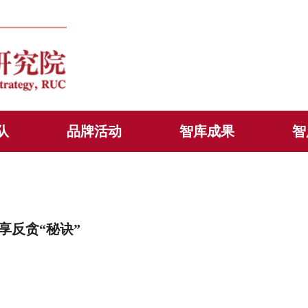
队
品牌活动
智库成果
智
享反贪“秘诀”