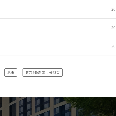
20
20
20
尾页
共715条新闻，分72页