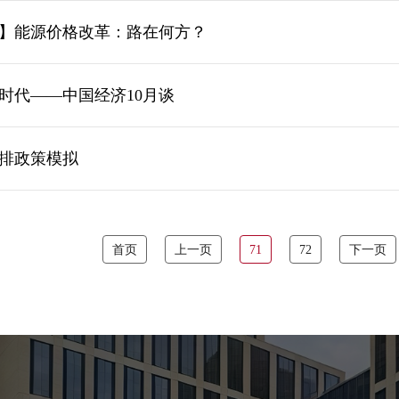
】能源价格改革：路在何方？
时代——中国经济10月谈
排政策模拟
首页
上一页
71
72
下一页