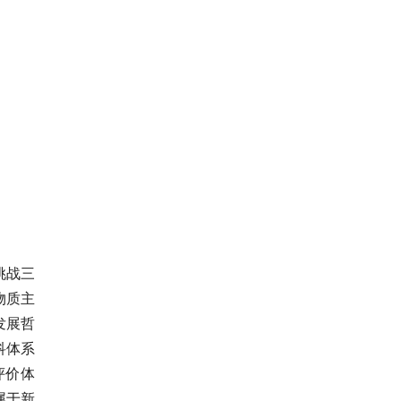
挑战三
物质主
发展哲
科体系
评价体
属于新