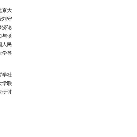
北京大
授刘守
经济论
加与谈
国人民
大学等
哲学社
大学联
次研讨