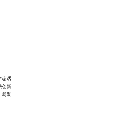
生态话
法创新
，凝聚