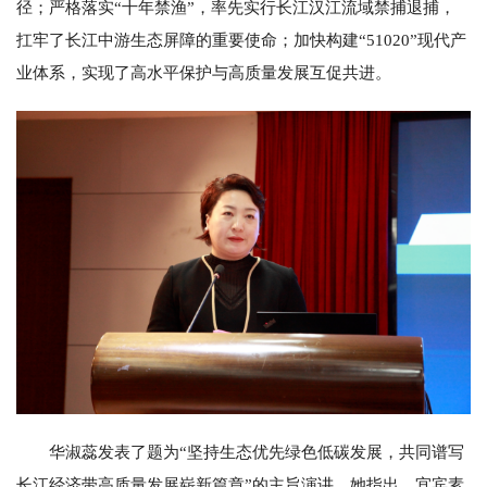
径；严格落实“十年禁渔”，率先实行长江汉江流域禁捕退捕，
扛牢了长江中游生态屏障的重要使命；加快构建“51020”现代产
业体系，实现了高水平保护与高质量发展互促共进。
华淑蕊发表了题为“坚持生态优先绿色低碳发展，共同谱写
长江经济带高质量发展崭新篇章”的主旨演讲。她指出，宜宾素