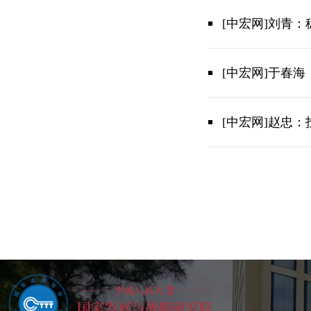
[中宏网]刘青
[中宏网]于春
[中宏网]赵忠