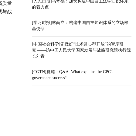
[人民日报]马怀德：加快构建中国自主法学知识体系
高质量
的着力点
展与战
[学习时报]林尚立：构建中国自主知识体系的立场根
基使命
[中国社会科学报]做好“技术进步型开放”的智库研
究 ——访中国人民大学国家发展与战略研究院执行院
长刘青
[CGTN]夏璐：Q&A: What explains the CPC's
governance success?