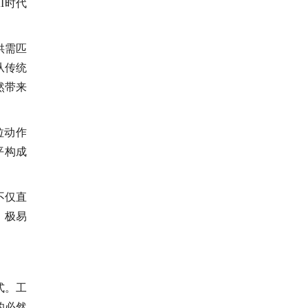
I时代
供需匹
从传统
然带来
拉动作
平构成
不仅直
，极易
式。工
的必然