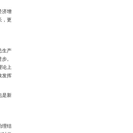
经济增
长，更
总生产
进步。
理论上
效发挥
也是新
治理结