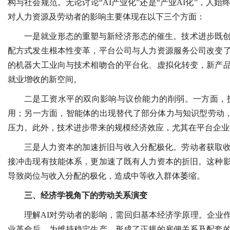
构与社会规范。无论讨论“AI产业化”还是“产业AI化”，人
对人力资源及劳动者的影响主要体现在以下三个方面：
一是就业形态的重塑与新经济形态的催生。技术进步既创
配方式发生根本性变革，平台公司与人力资源服务公司改变
的机器大工业向与技术相吻合的平台化、虚拟化转变，新产
就业增收的新空间。
二是工资水平的双向影响与议价能力的削弱。一方面，
用；另一方面，智能体的出现替代了部分体力与知识型劳动，许
压力。此外，技术进步带来的规模经济效应，尤其在平台企业
三是人力资本的加速折旧与收入分配极化。劳动者获取收
接冲击现有技能体系，更加速了既有人力资本的折旧。这种
导致岗位与收入分配的极化，造成中等收入群体萎缩。
三、经济学视角下的劳动关系演变
理解AI对劳动者的影响，需回归基本经济学原理。企业
业革命后，为维持稳定生产，形成了正规的雇佣关系及配套