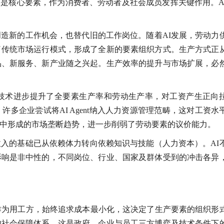
始终是核心要素，作为消费者、劳动者及社会成员发挥关键作用。A
造新的工作机会，也替代旧的工作岗位。随着AI发展，劳动力
了传统市场运行模式，形成了全新的要素组织方式。生产方式正
品、新服务、新产业随之兴起。生产效率的提升与市场扩展，必
技术进步提升了全要素生产率和劳动生产率，对工资产生正向
多企业尝试将AI Agent纳入人力资源管理范畴，这对工资水
中形成的市场垄断趋势，进一步削弱了劳动要素的议价能力。
入的基础已从依赖体力转向依赖知识与技能（人力资本）。AI
影响是非中性的，不同岗位、行业、国家及群体受到的冲击各异
作为用工方，始终追求成本最小化，这决定了生产要素的组织形
的社会保障体系，这是政府、企业与员工三方博弈及技术条件下