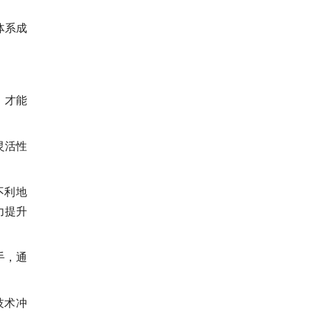
体系成
，才能
灵活性
不利地
力提升
手，通
技术冲