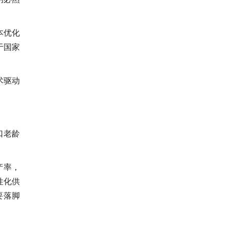
本优化
于国家
术驱动
口老龄
产率，
性化供
要落脚