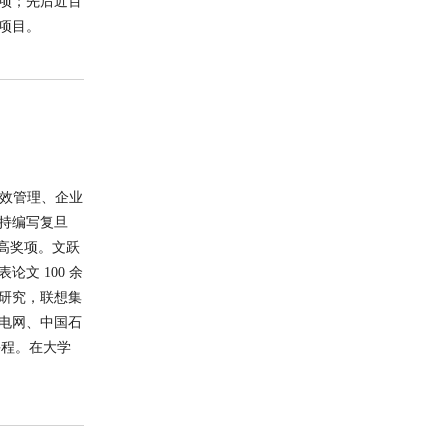
项；先后近百
项目。
绩效管理、企业
持编写复旦
最高奖项。文跃
文 100 余
研究，联想集
电网、中国石
课程。在大学