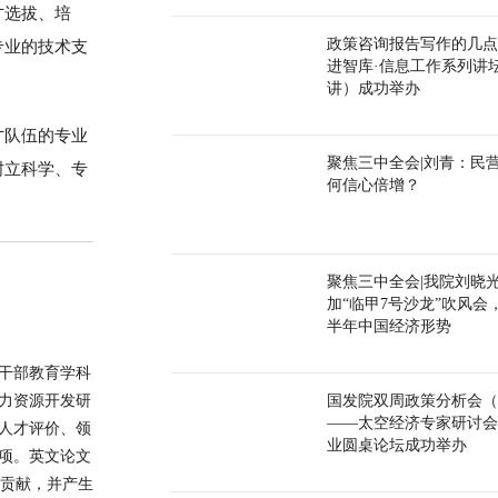
才选拔、培
政策咨询报告写作的几点
专业的技术支
进智库·信息工作系列讲
讲）成功举办
才队伍的专业
聚焦三中全会|刘青：民
树立科学、专
何信心倍增？
聚焦三中全会|我院刘晓
加“临甲7号沙龙”吹风会
半年中国经济形势
干部教育学科
力资源开发研
国发院双周政策分析会（
——太空经济专家研讨会
人才评价、领
业圆桌论坛成功举办
项。英文论文
术贡献，并产生