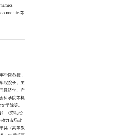
amics,
acroeconomics等
人事学院教授，
学院院长。主
理经济学、产
会科学院等机
尔文学院等。
告》《劳动经
《劳动力市场政
果奖（高等教