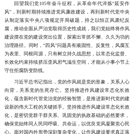
回望我们党105年奋斗征程，从革命年代淬炼“延安作
风”，到新时期持续推进党风廉政建设，再到新时代党中央
从制定落实中央八项规定开局破题，持之以恒正风肃纪反
腐，推动全面从严治党取得历史性成就，我们党始终将作风
建设摆在党的建设突出位置，探索出常抓不懈、久久为功的
治理路径。同时，“四风”问题具有顽固性、反复性，风腐互
为表里、同根同源，只有树立持久战思想，以常态化监督、
长效化约束持续挤压歪风邪气滋生空间，才能从小事小节上
守住拒腐防变防线。
习近平总书记指出，党的作风就是党的形象，关系人心
向背，关系党的生死存亡。坚持推进作风建设常态化长效
化，蕴含新时代管党治党的经验智慧，是推进新时代党的建
设新的伟大工程的关键抓手。坚持推进作风建设常态化长效
化，是密切党群干群关系、巩固党的执政基础的必然要求，
确保党始终同人民同呼吸、共命运，以优良党风凝聚党心民
心。面对国内外形势深刻复杂变化，让作风建设要求真正落