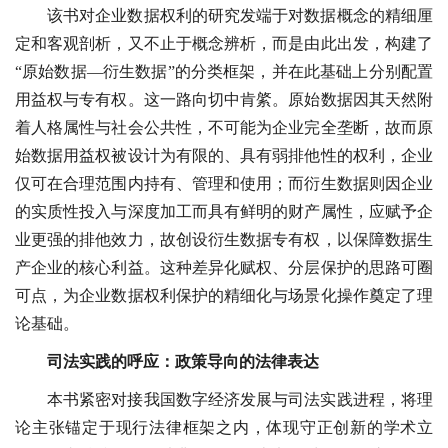
该书对企业数据权利的研究发端于对数据概念的精细厘
定和客观剖析，又不止于概念辨析，而是由此出发，构建了
“原始数据—衍生数据”的分类框架，并在此基础上分别配置
用益权与专有权。这一路向切中肯綮。原始数据因其天然附
着人格属性与社会公共性，不可能为企业完全垄断，故而原
始数据用益权被设计为有限的、具有弱排他性的权利，企业
仅可在合理范围内持有、管理和使用；而衍生数据则因企业
的实质性投入与深度加工而具有鲜明的财产属性，应赋予企
业更强的排他效力，故创设衍生数据专有权，以保障数据生
产企业的核心利益。这种差异化赋权、分层保护的思路可圈
可点，为企业数据权利保护的精细化与场景化操作奠定了理
论基础。
司法实践的呼应：政策导向的法律表达
本书紧密对接我国数字经济发展与司法实践进程，将理
论主张锚定于现行法律框架之内，体现守正创新的学术立