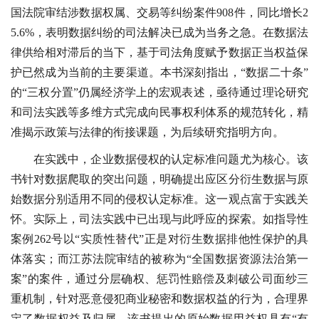
国法院审结涉数据权属、交易等纠纷案件908件，同比增长2
5.6%，表明数据纠纷的司法解决已成为当务之急。在数据法
律供给相对滞后的当下，基于司法角度赋予数据正当权益保
护已然成为当前的主要渠道。本书深刻指出，“数据二十条”
的“三权分置”仍属经济学上的宏观表述，亟待通过理论研究
和司法实践等多维方式完成向民事权利体系的规范转化，精
准揭示政策与法律的衔接课题，为后续研究指明方向。
在实践中，企业数据侵权的认定标准问题尤为核心。该
书针对数据爬取的突出问题，明确提出应区分衍生数据与原
始数据分别适用不同的侵权认定标准。这一观点富于实践关
怀。实际上，司法实践中已出现与此呼应的探索。如指导性
案例262号以“实质性替代”正是对衍生数据排他性保护的具
体落实；而江苏法院审结的被称为“全国数据资源法治第一
案”的案件，通过分层确权、惩罚性赔偿及刺破公司面纱三
重机制，针对恶意侵犯商业秘密和数据权益的行为，合理界
定了数据权益及归属。该书提出的原始数据用益权具有“有