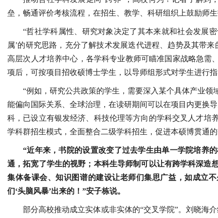
垒，畅通评价考核流程，在招生、教学、科研组织上鼓励师生
“哲社学科属性、研究对象决定了其本来就和社会发展密
属’的研究思路，充分了解技术发展迭代进程、趋势及其带来
高层次人才培养中心，各学科专业教师可瞄准国家战略急需、
项后，可按项目招收硕博士学生，以导师组形式对学生进行指
“例如，研究公共政策的学生，需要深入某个具体产业领
能偏向国际关系、全球治理，在读研期间可以在项目内更换导
科，已设立有银发经济、科技伦理等方向的学科交叉人才培养
学科群招生模式，全面整合二级学科招生，促进本硕博贯通的
“近年来，书院的设置改变了过去学生由单一学院培养
通，拓宽了学生的视野；本科生导师制可以让有跨学科深造
集体备课会、知识图谱的建设让老师们集思广益，如成立不久的
们‘头脑风暴’出来的！”安子栋说。
部分高校推动成立实体或非实体的“交叉学院”。刘晓海介绍