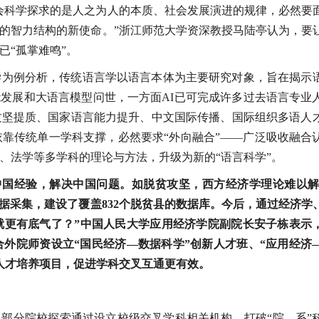
会科学探求的是人之为人的本质、社会发展演进的规律，必然要
的智力结构的新使命。”浙江师范大学资深教授马陆亭认为，要
已“孤掌难鸣”。
学为例分析，传统语言学以语言本体为主要研究对象，旨在揭示
能发展和大语言模型问世，一方面AI已可完成许多过去语言专业
攻坚提质、国家语言能力提升、中文国际传播、国际组织多语人
靠传统单一学科支撑，必然要求“外向融合”——广泛吸收融合
、法学等多学科的理论与方法，升级为新的“语言科学”。
中国经验，解决中国问题。如脱贫攻坚，西方经济学理论难以解
数据采集，建设了覆盖832个脱贫县的数据库。今后，通过经济学
就更有底气了？”中国人民大学应用经济学院副院长安子栋表示
外院师资设立“国民经济—数据科学”创新人才班、“应用经济
型人才培养项目，促进学科交叉互通更有效。
，部分院校探索通过设立校级交叉学科相关机构，打破“院—系”