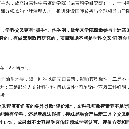
言学系，成立语言科学与资源学院（语言科学研究院），并于同
个细分领域的全球治理人才，推进建设国际传播与全球领导力学
，学科交叉更有“抓手”。他举例，近年来学院应邀参与非洲某
身的，有做宏观政策研究的，项目现场不就是学科交叉‘群英会’
在一些“堵点”。
说面临陌生环境，短时间难以建立归属感，影响其积极性；二是不
大；三是部分人文社科学科‘问题属性’‘问题导向’不及工科鲜明
分析。
叉程度和角度的各异导致“评价难”，文科教师数智素养不足导
’赋能原有学科，还是新想法碰撞，抑或是融合产生新工具？交叉
过15%，成果就不太容易受原传统领域学者认可。评价方案和