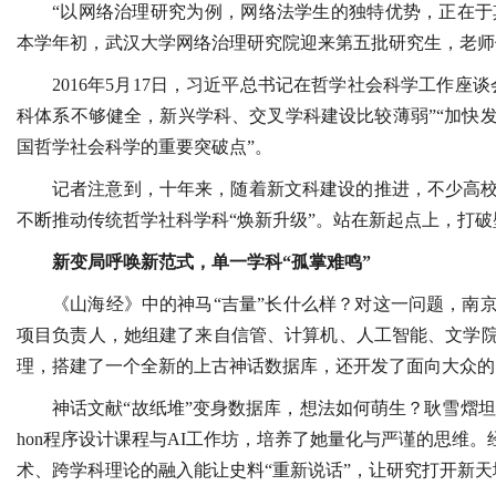
“以网络治理研究为例，网络法学生的独特优势，正在于
本学年初，武汉大学网络治理研究院迎来第五批研究生，老师
2016年5月17日，习近平总书记在哲学社会科学工作
科体系不够健全，新兴学科、交叉学科建设比较薄弱”“加快
国哲学社会科学的重要突破点”。
记者注意到，十年来，随着新文科建设的推进，不少高
不断推动传统哲学社科学科“焕新升级”。站在新起点上，打
新变局呼唤新范式，单一学科“孤掌难鸣”
《山海经》中的神马“吉量”长什么样？对这一问题，南京
项目负责人，她组建了来自信管、计算机、人工智能、文学院等
理，搭建了一个全新的上古神话数据库，还开发了面向大众的
神话文献“故纸堆”变身数据库，想法如何萌生？耿雪熠坦
hon程序设计课程与AI工作坊，培养了她量化与严谨的思维
术、跨学科理论的融入能让史料“重新说话”，让研究打开新天