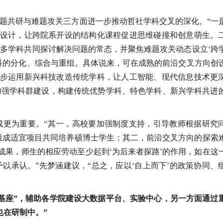
题共研与难题攻关三方面进一步推动哲社学科交叉的深化。“一
合设计，让跨院系开设的结构化课程促进思维碰撞和创意萌生。
多学科共同探讨解决问题的常态，并聚焦难题攻关动态设立‘跨
科的分化、综合与重组。具体说来，可在成熟的前沿交叉方向创
一步运用新兴科技改造传统学科，让人工智能、现代信息技术更
加强学科群建设，构建传统优势学科、特色学科、新兴学科共进
成更为重要。“其一，高校要加强制度支持，引导教师根据研究
’组成适宜项目共同培养硕博士学生；其二，前沿交叉方向的探索
成果，师生的相应劳动至少起到‘为后来者探路’的作用，如在这
以承认。”先梦涵建议，“总之，应以‘自上而下’的政策协同、
基座”，辅助各学院建设大数据平台、实验中心，另一方面通过
也在研制中。”