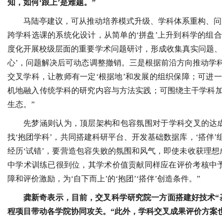
知，如何‘跟上’是难题。”
马陆亭建议，可从推动培养模式升级、学科体系重构、问
跨学科选课的系统化设计，从简单的‘拼盘’上升到科学的组
度化开展校级层面的重要学术问题研讨，形成收集真实问题、
心’，问题解决后可动态调整撤销。三是根据前沿方向推动学
交叉学科，让教师有一定‘根据地’和发展的组织保障；可进
机地融入传统学科的研究内容与方法实践；可围绕主干学科
生态。”
先梦涵则认为，顶层架构和包容氛围对于学科交叉的达
找‘抱团学科’，共同搭建科研平台、开发基础数据库，‘搭伴
经历‘试错’，要营造包容失败的氛围和风气，即使未收获理想
中学术训练已很到位，其学术价值贡献同样应在评价考核中予
障和评价激励，为‘自下而上’的‘抱团’‘搭伴’创造条件。”
龚新奇表示，目前，交叉科学研究院一方面搭建好技术“
程项目带动各学院协同攻关。“此外，学科交叉成果评价方案