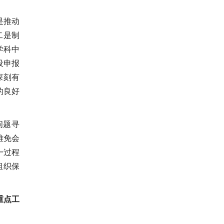
是推动
二是制
学科中
设申报
深刻有
的良好
问题寻
难免会
一过程
组织保
重点工