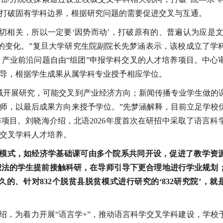
打破固有学科边界，根据研究问题的需要促进交叉与互通。
切相关，所以一定要‘因势而动’，打破原有的、普遍认为应是文
的变化。”复旦大学研究生院副院长先梦涵表示，该校成立了学
产业前沿问题自由“组团”申报学科交叉的人才培养项目。中心
导，根据学生成果从属学科专业授予相应学位。
域开展研究，可能交叉到产业经济方向；新闻传播专业学生做的
师，以最后成果方向来授予学位。”先梦涵解释，目前立足学校
项目。刘晓海介绍，北语2026年度首次在研招中采取了语言科
交叉学科人才培养。
的模式，如经济学基础课可由多个院系共同开设，促进了教学资
想法的学生提前接触科研，在导师引导下更合理地进行学业规划
、针对832个脱贫县脱贫模式进行研究的‘832研究院’，就
，为着力开展“语言学+”，推动语言科学交叉学科建设，学校于2