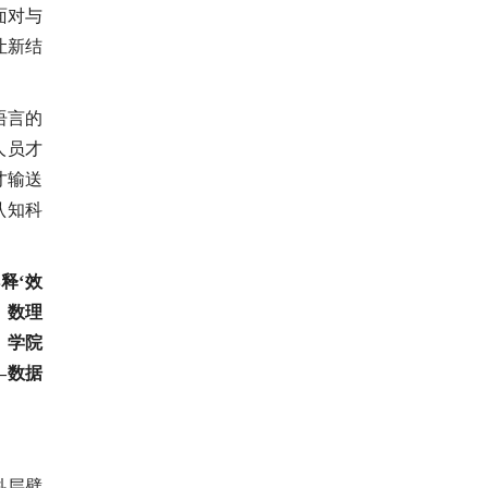
面对与
让新结
语言的
人员才
才输送
认知科
释‘效
、数理
，学院
—数据
科层壁