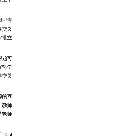
科‘专
科交叉
审批立
课题可
优势学
学交叉
源的互
；教师
是老师
024