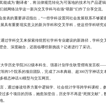
其能成为‘翻译者’，将法律规范转化为可落地的技术与产品逻辑
们就网络法学这一新兴交叉学科与在场“萌新”们作了分享交流。
座谈会发表的重要讲话指出，“一些学科设置同社会发展联系不够紧
发展具有重要现实意义的新兴学科和交叉学科，使这些学科研究
校通过学科交叉来探索传统哲社学科专业建设的新路径，学科交
破壁垒、深度融合，还面临哪些新挑战？记者进行了采访。
大学历史学院2022级本科生、强基计划学生耿雪熠有发言权—
跨5个院系的项目团队，完成了26本典籍、超300万字神话文
多模态神话AI模型与交互网页。
言，通过修读培养方案中逻辑学、社会统计学等跨学科课程，参与
。经过多个项目的历练，她愈加坚信，历史学不再是“死抠文献”，
地。