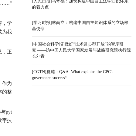
[人民日报]马怀德：加快构建中国自主法学知识体系
……”
的着力点
[学习时报]林尚立：构建中国自主知识体系的立场根
密，学
基使命
成为我
[中国社会科学报]做好“技术进步型开放”的智库研
究 ——访中国人民大学国家发展与战略研究院执行院
叉，正
长刘青
[CGTN]夏璐：Q&A: What explains the CPC's
governance success?
—作为
本的整
pyt
数字技