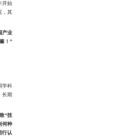
年开始
院，其
国产业
嘛！”
同学科
，长期
致“技
到何种
同行认