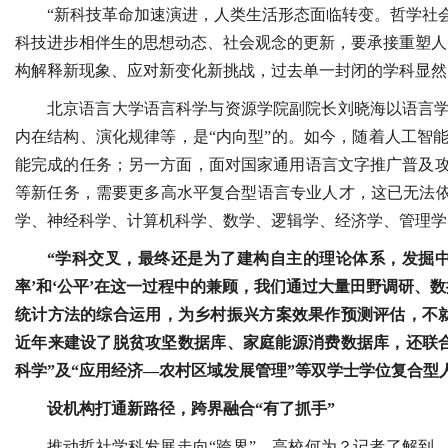
“新科技革命加速演进，人类生活形态面临转变。哲学社
科技进步相伴生的思想动态、社会观念的更新，要承接重塑人
构解释新现象、应对新变化新挑战，过去单一封闭的学科显然
北京语言大学语言科学与资源学院副院长刘晓海以语言
内在结构、演化规律等，是“内向型”的。如今，随着人工智
能完成的任务；另一方面，面对国家通用语言文字推广普及
等新任务，需要更多高水平复合型语言专业人才，这已无法依
学、神经科学、计算机科学、数学、逻辑学、经济学、管理学
“学科交叉，最终还是为了建构自主的理论体系，发掘
率’和‘公平’在这一过程中的兼顾，我们通过大量田野调研、
统计方法的综合运用，为乡村振兴方案效果作预测评估，不
近年来建设了脱贫攻坚数据库、家庭能源消费数据库，还联合
科学”及“应用经济—农村区域发展管理”等双学士学位复合
设机构打通新路径，跨界融合“有了抓手”
推动哲社学科发展走向“跨界”，高校何为？记者了解到