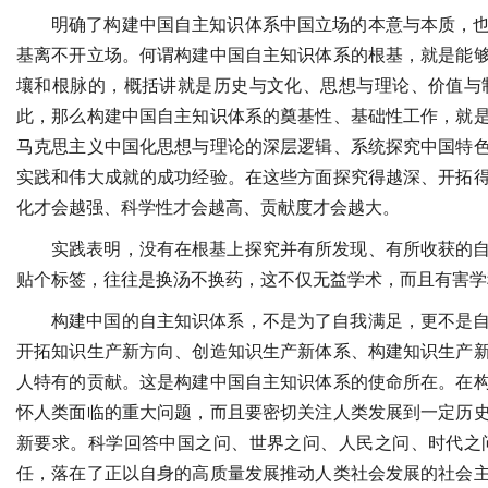
明确了构建中国自主知识体系中国立场的本意与本质，
基离不开立场。何谓构建中国自主知识体系的根基，就是能
壤和根脉的，概括讲就是历史与文化、思想与理论、价值与
此，那么构建中国自主知识体系的奠基性、基础性工作，就
马克思主义中国化思想与理论的深层逻辑、系统探究中国特
实践和伟大成就的成功经验。在这些方面探究得越深、开拓
化才会越强、科学性才会越高、贡献度才会越大。
实践表明，没有在根基上探究并有所发现、有所收获的
贴个标签，往往是换汤不换药，这不仅无益学术，而且有害学
构建中国的自主知识体系，不是为了自我满足，更不是
开拓知识生产新方向、创造知识生产新体系、构建知识生产
人特有的贡献。这是构建中国自主知识体系的使命所在。在
怀人类面临的重大问题，而且要密切关注人类发展到一定历
新要求。科学回答中国之问、世界之问、人民之问、时代之
任，落在了正以自身的高质量发展推动人类社会发展的社会