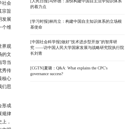
[人民日报]马怀德：加快构建中国自主法学知识体系
学社会
的着力点
其宗旨
明发展
[学习时报]林尚立：构建中国自主知识体系的立场根
一个维
基使命
[中国社会科学报]做好“技术进步型开放”的智库研
世界观
究 ——访中国人民大学国家发展与战略研究院执行院
长刘青
场的文
指导当
[CGTN]夏璐：Q&A: What explains the CPC's
优秀传
governance success?
最核心
我们思
会形成
展规律
史上，