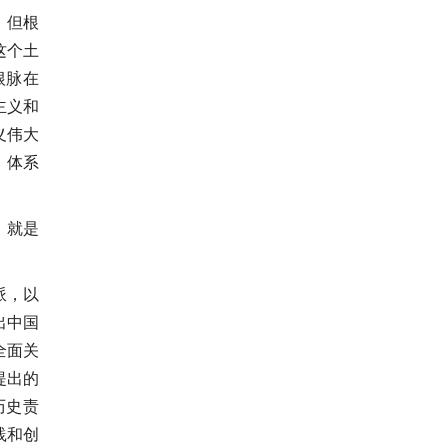
，但根
这个土
根脉在
主义和
义伟大
、体系
，就是
派，以
出中国
全面关
提出的
历史责
践和创