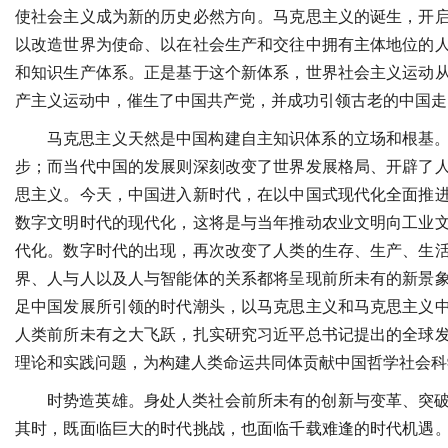
使社会主义成为新的历史必然方向。马克思主义的诞生，开
以改造世界为使命、以在社会生产和交往中拥有主体地位的
和知识生产体系。正是基于这个新体系，世界社会主义运动
产主义运动中，催生了中国共产党，并成功引领古老的中国走
马克思主义天然是中国构建自主知识体系的立场和根基
步；而当代中国的发展则深刻改变了世界发展格局、开辟了
思主义。今天，中国进入新时代，在以中国式现代化全面推
数字文明时代的现代化，这将是与当年推动农业文明向工业
代化。数字时代的出现，再次改变了人类的生存、生产、生
界、人与人以及人与智能体的关系都将呈现前所未有的新景
足中国发展所引领的时代潮头，以马克思主义和马克思主义
人类前所未有之大飞跃，扎实研究习近平总书记提出的全球
理论和实践问题，为构建人类命运共同体贡献中国哲学社会科
时势造英雄。身处人类社会前所未有的创新与变革、突
其时，既面临巨大的时代挑战，也面临千载难逢的时代机遇