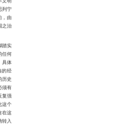
年文明
思列宁
的，由
国之治
脚踏实
的任何
，具体
典的经
的历史
必须有
反复强
化这个
含在这
动转入