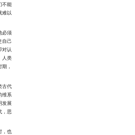
们不能
就难以
他必须
使自己
即对认
。人类
时期，
类古代
的维系
明发展
代，思
时，也