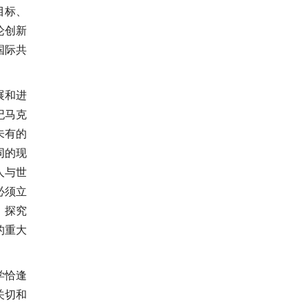
目标、
论创新
国际共
展和进
纪马克
未有的
同的现
人与世
必须立
，探究
的重大
学恰逢
关切和