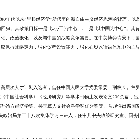
80年代以来“里根经济学”所代表的新自由主义经济思潮的背离，以及
领的回归。其政策目标一是“以劳工为中心”，二是“以中国为中心”。其
分化、政治极化，以及与中国的战略竞争需要。在中美博弈背景下，
国应保持战略定力，强化议程设置能力，强化在舆论话语体系中的主
家高层次人才计划入选者，曾任中国人民大学党委常委、副校长。主
《中国社会科学》《经济研究》等学术刊物上发表论文200余篇，出
届孙冶方经济学奖、吴玉章人文社会科学奖优秀奖等。常规性出席国
央政治局第三十八次集体学习主讲人，任中共中央政策研究室、国务