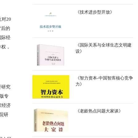
《技术进步型开放》
对20
背后的
国际经
《国际关系与全球生态文明建
导权，
设》
《智力资本-中国智库核心竞争
力》
要研究
版专
家经济
《老龄热点问题大家谈》
院研