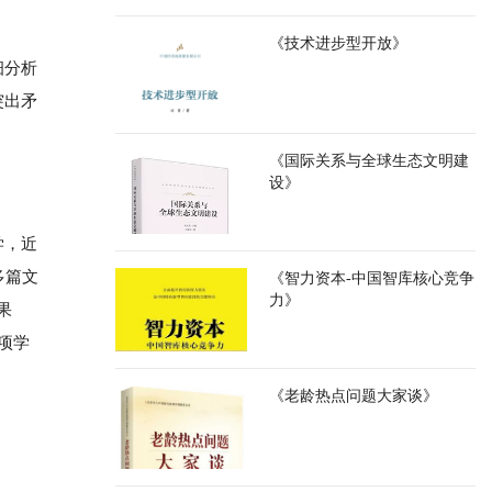
《技术进步型开放》
细分析
突出矛
《国际关系与全球生态文明建
设》
学，近
多篇文
《智力资本-中国智库核心竞争
力》
果
项学
《老龄热点问题大家谈》