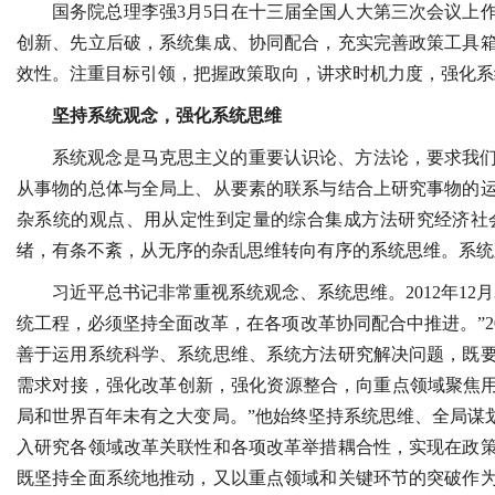
国务院总理李强3月5日在十三届全国人大第三次会议上
创新、先立后破，系统集成、协同配合，充实完善政策工具
效性。注重目标引领，把握政策取向，讲求时机力度，强化系
坚持系统观念，强化系统思维
系统观念是马克思主义的重要认识论、方法论，要求我
从事物的总体与全局上、从要素的联系与结合上研究事物的
杂系统的观点、用从定性到定量的综合集成方法研究经济社
绪，有条不紊，从无序的杂乱思维转向有序的系统思维。系统
习近平总书记非常重视系统观念、系统思维。2012年12
统工程，必须坚持全面改革，在各项改革协同配合中推进。”20
善于运用系统科学、系统思维、系统方法研究解决问题，既
需求对接，强化改革创新，强化资源整合，向重点领域聚焦用
局和世界百年未有之大变局。”他始终坚持系统思维、全局谋
入研究各领域改革关联性和各项改革举措耦合性，实现在政
既坚持全面系统地推动，又以重点领域和关键环节的突破作