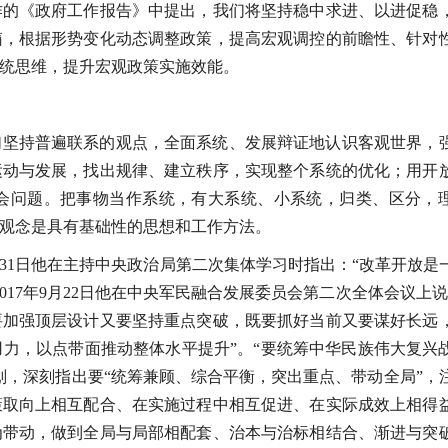
作的《政府工作报告》中提出，我们将坚持稳中求进、以进促稳
箱，根据形势变化动态调整政策，提高宏观调控的前瞻性、针对
统思维，提升宏观政策实施效能。
们坚持普遍联系的观点，全面系统、发展辩证地认识客观世界，
运动与发展，找出规律、建立秩序，实现整个系统的优化；用开
会问题。把事物当作系统，有大系统、小系统，归类、区分，
观念是具有基础性的思想和工作方法。
月31日他在主持中央政治局第二次集体学习时指出：“改革开放是
17年9月22日他在中央军民融合发展委员会第二次全体会议上说
要加强顶层设计又要坚持重点突破，既要抓好当前又要谋好长远
力，以点带面推动整体水平提升”。“要统筹中华民族伟大复兴
划，深刻指出要“统筹兼顾、综合平衡，突出重点、带动全局”，
策取向上相互配合、在实施过程中相互促进、在实际成效上相得
为带动，做到全局与局部相配套、治本与治标相结合、渐进与突