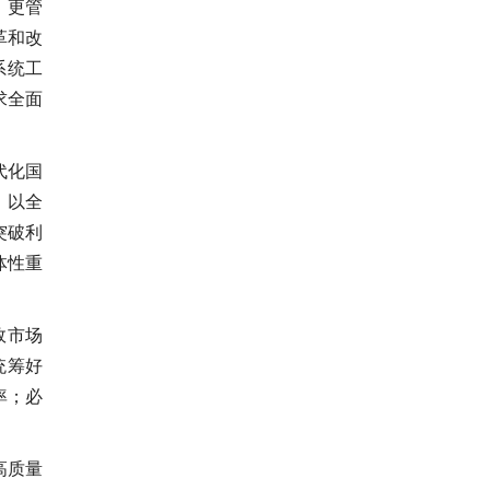
、更管
革和改
系统工
求全面
代化国
，以全
突破利
体性重
效市场
统筹好
率；必
高质量