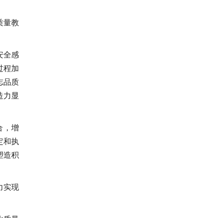
质量教
安全感
过程加
志品质
造力显
合，增
定和执
塑造积
力实现