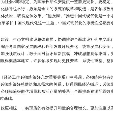
、为社会和谐稳定、为国家长治久安提供一整套更完备、更稳定
片化修补也不行，必须是全面的系统的改革和改进，是各领域改
体效应、取得总体效果。”他强调，“推进中国式现代化是一个
改革紧扣中国式现代化这一主题，中国式现代化的系统性必然要
会建设、生态文明建设总体布局，协调推进全面建设社会主义现
，综合考量国家发展阶段和外部发展环境变化，统筹发展和安全
，加强顶层设计，敢于面对新矛盾新挑战，冲破思想观念束缚，
制度框架基本建立，许多领域实现历史性变革、系统性重塑、整
章《经济工作必须统筹好几对重要关系》中强调，必须统筹好有
序；必须统筹好总供给和总需求的关系，畅通国民经济循环；必须
；必须统筹好做优增量和盘活存量的关系，全面提高资源配置效
质基础。
模效应相统一，实现质的有效提升和量的合理增长。更加注重以