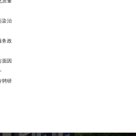
化质量
污染治
服务政
方面因
。
专聘研