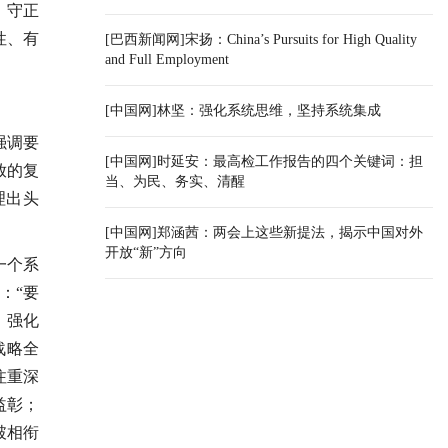
，守正
性、有
[巴西新闻网]宋扬：China’s Pursuits for High Quality
and Full Employment
[中国网]林坚：强化系统思维，坚持系统集成
强调要
[中国网]时延安：最高检工作报告的四个关键词：担
放的复
当、为民、务实、清醒
理出头
[中国网]郑涵茜：两会上这些新提法，揭示中国对外
开放“新”方向
一个系
：“要
，强化
战略全
注重深
益彰；
破相衔