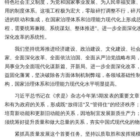
特色社会主义制度，为党和国家事业发展、为人民幸福安康
用的制度体系。这项工程极为宏大，零敲碎打调整不行，碎
进的联动和集成，在国家治理体系和治理能力现代化上形成总
程，需要统筹兼顾、系统谋划、整体推进”。进一步全面深化
深化改革的系统性。
我们坚持统筹推进经济建设、政治建设、文化建设、社
家、全面深化改革、全面依法治国、全面从严治党战略布局
局事业为全面现代化谋新篇、开新局。进一步全面深化改革
益固化藩篱，坚决破除各方面体制机制弊端，各领域基础性
构，国家治理体系和治理能力现代化水平明显提高。
习近平总书记在《求是》杂志今年第5期发表的重要文
和有为政府的关系，形成既“放得活”又“管得住”的经济秩
培育新动能和更新旧动能的关系，因地制宜发展新质生产力
须统筹好提升质量和做大总量的关系，夯实中国式现代化的物
紧抓高质量发展这个首要任务。坚持以质取胜和发挥规