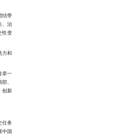
团结带
防、治
史性变
活力和
往牵一
局部、
、创新
史任务
展中国