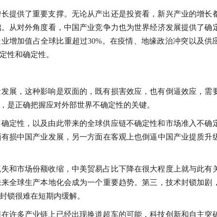
增长提供了重要支撑。无论从产出还是投资看，新兴产业的增长
础。从对外角度看，中国产业竞争力也为世界经济发展提供了确
造业增加值占全球比重超过30%。在疫情、地缘政治冲突以及供
定性和确定性。
量发展，这种影响是双面的，既有损害效应，也有倒逼效应，需
，是正确把握应对外部世界不确定性的关键。
不确定性，以及由此带来的全球供应链不确定性和市场准入不确
面有损中国产业发展，另一方面在客观上也倒逼中国产业提质升
流失和市场份额收缩，中美贸易占比下降在很大程度上就与此有
未来全球生产本地化会成为一个重要趋势。第三，技术封锁加剧
封锁很难在短期内缓解。
国在许多产业链上已经出现换道超车的可能，科技创新和自主突