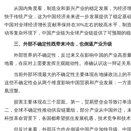
从国内角度看，制造业和新兴产业的稳定发展，为经济
快于传统产业，这为中国经济未来进一步发展提供了稳定基
中国对全球经济增长贡献率保持在30%左右的较高水平，制
动等复杂环境下，中国产业链为全球产业链提供了可预期的稳
三、外部不确定性既带来冲击，也倒逼产业升级
外部世界的不确定性，反过来又在影响中国的产业高质
地看，在应对上需要发挥主观能动性。准确认识这一辩证关系
当前外部环境最大的不确定性主要体现在地缘政治上的
这些不确定性会从两个维度影响中国贸易和产业发展：一方
凰涅槃。
损害主要体现在三个层面。第一，贸易壁垒会导致订单
二，全球不确定性推动供应链重组，部分产业从中国外迁，
科技革命背景下，各国都希望抓住发展机遇，技术竞争和技术
但反过来看，外部压力也在倒逼中国产业加快升级。中