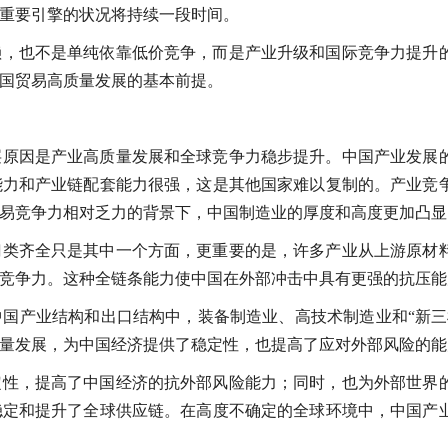
重要引擎的状况将持续一段时间。
赖，也不是单纯依靠低价竞争，而是产业升级和国际竞争力提升
国贸易高质量发展的基本前提。
层原因是产业高质量发展和全球竞争力稳步提升。中国产业发展
能力和产业链配套能力很强，这是其他国家难以复制的。产业竞
易竞争力相对乏力的背景下，中国制造业的厚度和高度更加凸显
门类齐全只是其中一个方面，更重要的是，许多产业从上游原材
竞争力。这种全链条能力使中国在外部冲击中具有更强的抗压能
国产业结构和出口结构中，装备制造业、高技术制造业和“新三
量发展，为中国经济提供了稳定性，也提高了应对外部风险的能
定性，提高了中国经济的抗外部风险能力；同时，也为外部世界
稳定和提升了全球供应链。在高度不确定的全球环境中，中国产