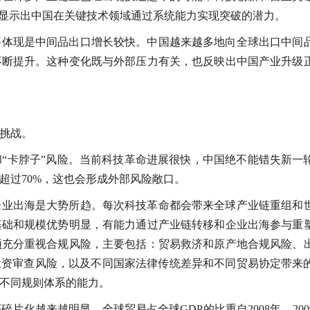
，显示出中国在关键技术领域通过系统能力实现突破的潜力。
要体现是中间品出口增长较快。中国越来越多地向全球出口中间
不断提升。这种变化既与外部压力有关，也反映出中国产业升级
挑战。
“卡脖子”风险。当前科技革命进展很快，中国绝不能错失新一
超过70%，这也会形成外部风险敞口。
企业出海是大势所趋。每次科技革命都会带来全球产业链重组和
基础和规模优势明显，有能力通过产业链转移和企业出海参与重
须充分重视合规风险，主要包括：贸易救济和原产地合规风险、
投资审查风险，以及不同国家法律传统差异和不同贸易协定带来
不同规则体系的能力。
化越来越明显。全球贸易占全球GDP的比重自2008年、200