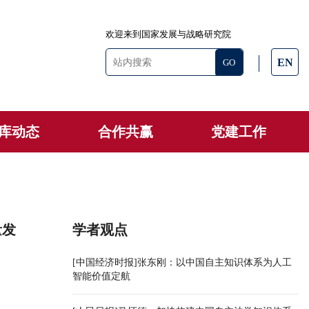
欢迎来到国家发展与战略研究院
EN
库动态
合作共赢
党建工作
量发
学者观点
[中国经济时报]张东刚：以中国自主知识体系为人工
智能价值定航