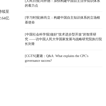
[人民日报]马怀德：加快构建中国自主法学知识体系
的着力点
持续至
[学习时报]林尚立：构建中国自主知识体系的立场根
64亿
基使命
[中国社会科学报]做好“技术进步型开放”的智库研
究 ——访中国人民大学国家发展与战略研究院执行院
长刘青
[CGTN]夏璐：Q&A: What explains the CPC's
governance success?