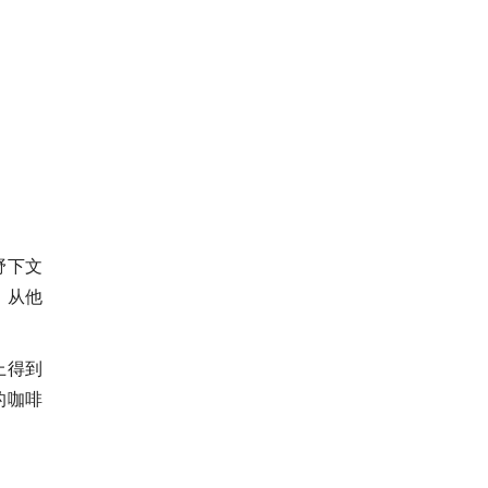
野下文
；从他
上得到
的咖啡