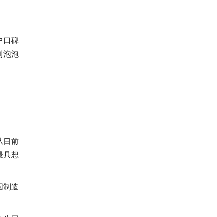
户口碑
到泡泡
从目前
最具想
国制造