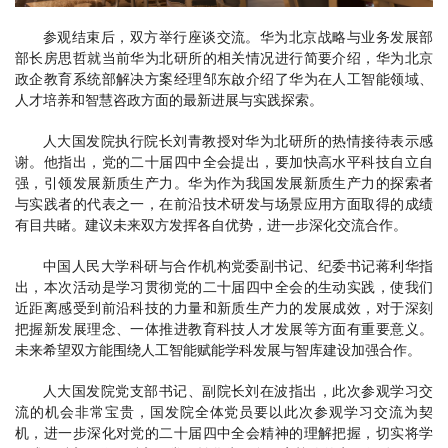
参观结束后，双方举行座谈交流。华为北京战略与业务发展部
部长房思哲就当前华为北研所的相关情况进行简要介绍，华为北京
政企教育系统部解决方案经理邹东啟介绍了华为在人工智能领域、
人才培养和智慧咨政方面的最新进展与实践探索。
人大国发院执行院长刘青教授对华为北研所的热情接待表示感
谢。他指出，党的二十届四中全会提出，要加快高水平科技自立自
强，引领发展新质生产力。华为作为我国发展新质生产力的探索者
与实践者的代表之一，在前沿技术研发与场景应用方面取得的成绩
有目共睹。建议未来双方发挥各自优势，进一步深化交流合作。
中国人民大学科研与合作机构党委副书记、纪委书记蒋利华指
出，本次活动是学习贯彻党的二十届四中全会的生动实践，使我们
近距离感受到前沿科技的力量和新质生产力的发展成效，对于深刻
把握新发展理念、一体推进教育科技人才发展等方面有重要意义。
未来希望双方能围绕人工智能赋能学科发展与智库建设加强合作。
人大国发院党支部书记、副院长刘在波指出，此次参观学习交
流的机会非常宝贵，国发院全体党员要以此次参观学习交流为契
机，进一步深化对党的二十届四中全会精神的理解把握，切实将学