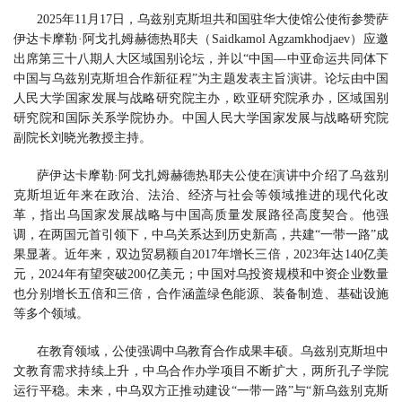
2025年11月17日，乌兹别克斯坦共和国驻华大使馆公使衔参赞萨
伊达卡摩勒·阿戈扎姆赫德热耶夫（Saidkamol Agzamkhodjaev）应邀
出席第三十八期人大区域国别论坛，并以“中国—中亚命运共同体下
中国与乌兹别克斯坦合作新征程”为主题发表主旨演讲。论坛由中国
人民大学国家发展与战略研究院主办，欧亚研究院承办，区域国别
研究院和国际关系学院协办。中国人民大学国家发展与战略研究院
副院长刘晓光教授主持。
萨伊达卡摩勒·阿戈扎姆赫德热耶夫公使在演讲中介绍了乌兹别
克斯坦近年来在政治、法治、经济与社会等领域推进的现代化改
革，指出乌国家发展战略与中国高质量发展路径高度契合。他强
调，在两国元首引领下，中乌关系达到历史新高，共建“一带一路”成
果显著。近年来，双边贸易额自2017年增长三倍，2023年达140亿美
元，2024年有望突破200亿美元；中国对乌投资规模和中资企业数量
也分别增长五倍和三倍，合作涵盖绿色能源、装备制造、基础设施
等多个领域。
在教育领域，公使强调中乌教育合作成果丰硕。乌兹别克斯坦中
文教育需求持续上升，中乌合作办学项目不断扩大，两所孔子学院
运行平稳。未来，中乌双方正推动建设“一带一路”与“新乌兹别克斯