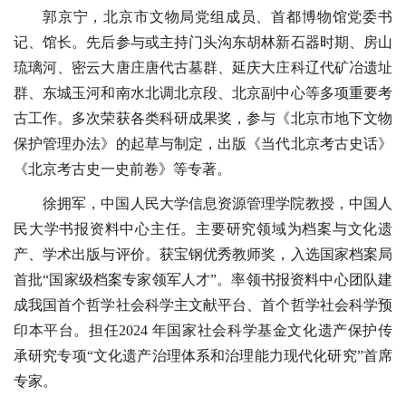
郭京宁，北京市文物局党组成员、首都博物馆党委书
记、馆长。先后参与或主持门头沟东胡林新石器时期、房山
琉璃河、密云大唐庄唐代古墓群、延庆大庄科辽代矿冶遗址
群、东城玉河和南水北调北京段、北京副中心等多项重要考
古工作。多次荣获各类科研成果奖，参与《北京市地下文物
保护管理办法》的起草与制定，出版《当代北京考古史话》
《北京考古史一史前卷》等专著。
徐拥军，中国人民大学信息资源管理学院教授，中国人
民大学书报资料中心主任。主要研究领域为档案与文化遗
产、学术出版与评价。获宝钢优秀教师奖，入选国家档案局
首批“国家级档案专家领军人才”。率领书报资料中心团队建
成我国首个哲学社会科学主文献平台、首个哲学社会科学预
印本平台。担任2024 年国家社会科学基金文化遗产保护传
承研究专项“文化遗产治理体系和治理能力现代化研究”首席
专家。