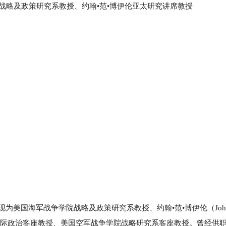
llege）战略及政策研究系教授、约翰•范•博伊伦亚太研究讲席教授
士。现为美国海军战争学院战略及政策研究系教授、约翰•范•博伊伦（John
学院国际政治客座教授、美国空军战争学院战略研究系客座教授。曾经供