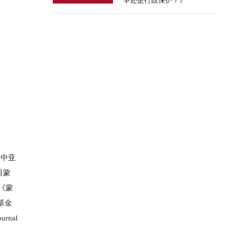
争还是行政保护？》
为中亚
日蒙
《蒙
基金
urnal