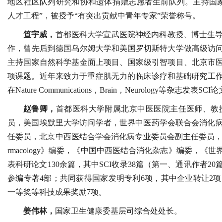
地区社区队列研究和协和遗体捐赠志愿者生前队列。主持国家级
人才工程”，被授予“有突出贡献中青年专家”荣誉称号。
笪宇威，
首都医科大学宣武医院神经内科教授、博士生
作，曾先后到德国乌尔姆大学和美国罗切斯特大学做高级访问
主持国家自然科学基金面上项目、国家级引智项目、北京市医
项课题。近年来致力于重症肌无力的临床诊疗和基础研究工作
在Nature Communications，Brain，Neurology等杂
赵鲁卿，
首都医科大学附属北京中医医院主任医师、教
员，美国埃默里大学访问学者，世界中医药学会联合会消化
任委员，北京中西医结合学会消化病专业委员会副主任委员，欧美同学
rmacology》编委，《中国中西医结合消化杂志》编委，
表科研论文130余篇，其中SCI收录38篇（第一、通讯作者
参编专著4部；共同获得国家发明专利6项，其中企业转让2
一等奖等科技成果奖励7项。
姜伟林，
国家卫生健康委基层司综合处处长。