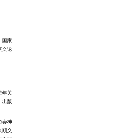
，国家
英文论
些年关
，出版
协会神
京顺义