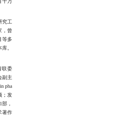
百千万
研究工
家，曾
目等多
本库。
青联委
会副主
pha
项；发
1部，
术著作