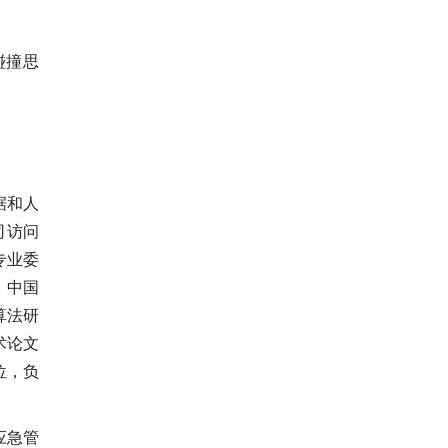
碰撞思
据和人
司访问
专业委
，中国
算法研
术论文
多位，负
应急管