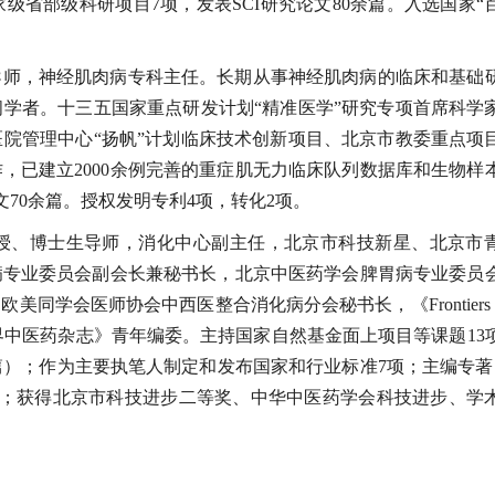
省部级科研项目7项，发表SCI研究论文80余篇。入选国家“
导师，神经肌肉病专科主任。长期从事神经肌肉病的临床和基础
学者。十三五国家重点研发计划“精准医学”研究专项首席科学
院管理中心“扬帆”计划临床技术创新项目、北京市教委重点项
，已建立2000余例完善的重症肌无力临床队列数据库和生物样
志发表SCI论文70余篇。授权发明专利4项，转化2项。
授、博士生导师，消化中心副主任，北京市科技新星、北京市
病专业委员会副会长兼秘书长，北京中医药学会脾胃病专业委员
会医师协会中西医整合消化病分会秘书长，《Frontiers in 
《世界中医药杂志》青年编委。主持国家自然基金面上项目等课题13
20篇）；作为主要执笔人制定和发布国家和行业标准7项；主编专著
项；获得北京市科技进步二等奖、中华中医药学会科技进步、学