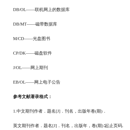
DB/OL——联机网上的数据库
DB/MT——磁带数据库
M/CD——光盘图书
CP/DK——磁盘软件
J/OL——网上期刊
EB/OL——网上电子公告
参考文献著录格式：
1.中文期刊作者．题名[J]．刊名，出版年卷(期)．
英文期刊作者．题名[J]．刊名，出版年，卷(期)∶起止页码.