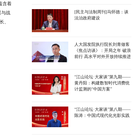
蕴含着
[民主与法制周刊]马怀德：谈
展与战
法治政府建设
院长、
人大国发院执行院长刘青做客
《焦点访谈》：开局之年 破浪
前行 高水平对外开放持续推进
“江山论坛·大家谈”第九期——
黄丹阳：构建数智时代消费统
计监测的“中国方案”
“江山论坛·大家谈”第八期——
陈涛：中国式现代化光影实践