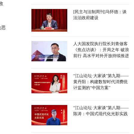
政
[民主与法制周刊]马怀德：谈
法治政府建设
论思
人大国发院执行院长刘青做客
《焦点访谈》：开局之年 破浪
前行 高水平对外开放持续推进
“江山论坛·大家谈”第九期——
黄丹阳：构建数智时代消费统
计监测的“中国方案”
“江山论坛·大家谈”第八期——
陈涛：中国式现代化光影实践